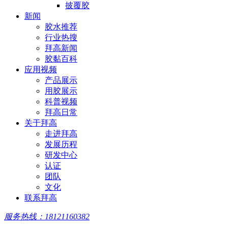
披覆胶
新闻
胶水推荐
行业热搜
拜高新闻
胶黏百科
应用视频
产品展示
用胶展示
科普视频
拜高日常
关于拜高
走进拜高
发展历程
研发中心
认证
团队
文化
联系拜高
服务热线：18121160382