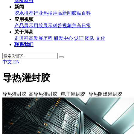
涂覆材料
新闻
胶水推荐
行业热搜
拜高新闻
胶黏百科
应用视频
产品展示
用胶展示
科普视频
拜高日常
关于拜高
走进拜高
发展历程
研发中心
认证
团队
文化
联系我们
中文
EN
导热灌封胶
导热灌封胶_高导热灌封胶 _电子灌封胶 _导热阻燃灌封胶