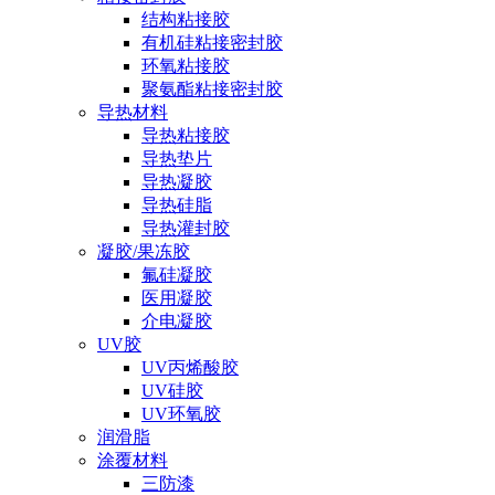
结构粘接胶
有机硅粘接密封胶
环氧粘接胶
聚氨酯粘接密封胶
导热材料
导热粘接胶
导热垫片
导热凝胶
导热硅脂
导热灌封胶
凝胶/果冻胶
氟硅凝胶
医用凝胶
介电凝胶
UV胶
UV丙烯酸胶
UV硅胶
UV环氧胶
润滑脂
涂覆材料
三防漆