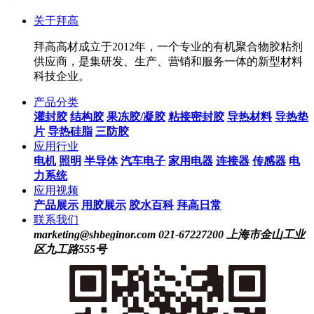
关于拜高
拜高高材成立于2012年，一个专业的有机聚合物胶粘剂
供应商，是集研发、生产、营销和服务一体的新型材料
科技企业。
产品分类
灌封胶
结构胶
果冻胶/凝胶
粘接密封胶
导热材料
导热垫
片
导热硅脂
三防胶
应用行业
电机
照明
半导体
汽车电子
家用电器
连接器
传感器
电
力系统
应用视频
产品展示
用胶展示
胶水百科
拜高日常
联系我们
marketing@shbeginor.com
021-67227200
上海市金山工业
区九工路555号