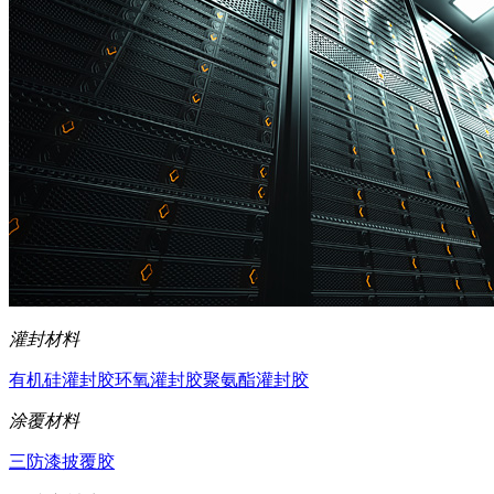
灌封材料
有机硅灌封胶
环氧灌封胶
聚氨酯灌封胶
涂覆材料
三防漆
披覆胶