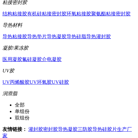
粘接密封胶
结构粘接胶
有机硅粘接密封胶
环氧粘接胶
聚氨酯粘接密封胶
导热材料
导热粘接胶
导热垫片
导热凝胶
导热硅脂
导热灌封胶
凝胶/果冻胶
医用凝胶
氟硅凝胶
介电凝胶
UV胶
UV丙烯酸胶
UV环氧胶
UV硅胶
润滑脂
全部
单组份
双组份
友情链接：
灌封胶
密封胶
导热凝胶
三防胶
导热硅胶片生产厂
家