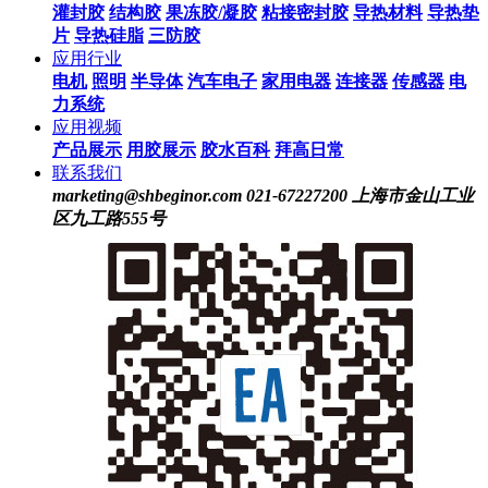
灌封胶
结构胶
果冻胶/凝胶
粘接密封胶
导热材料
导热垫
片
导热硅脂
三防胶
应用行业
电机
照明
半导体
汽车电子
家用电器
连接器
传感器
电
力系统
应用视频
产品展示
用胶展示
胶水百科
拜高日常
联系我们
marketing@shbeginor.com
021-67227200
上海市金山工业
区九工路555号