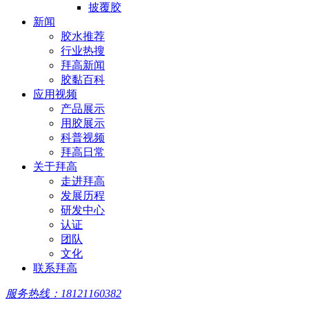
披覆胶
新闻
胶水推荐
行业热搜
拜高新闻
胶黏百科
应用视频
产品展示
用胶展示
科普视频
拜高日常
关于拜高
走进拜高
发展历程
研发中心
认证
团队
文化
联系拜高
服务热线：18121160382