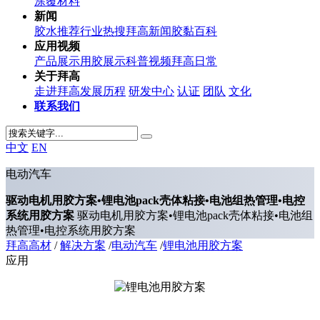
涂覆材料
新闻
胶水推荐
行业热搜
拜高新闻
胶黏百科
应用视频
产品展示
用胶展示
科普视频
拜高日常
关于拜高
走进拜高
发展历程
研发中心
认证
团队
文化
联系我们
中文
EN
电动汽车
驱动电机用胶方案•锂电池pack壳体粘接•电池组热管理•电控
系统用胶方案
驱动电机用胶方案•锂电池pack壳体粘接•电池组
热管理•电控系统用胶方案
拜高高材
/
解决方案
/
电动汽车
/
锂电池用胶方案
应用