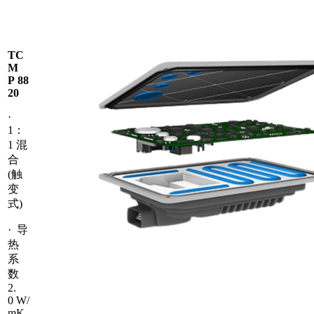
TC
M
P 88
20
·
1：
1 混
合
(触
变
式)
· 导
热
系
数
2.
0 W/
mK