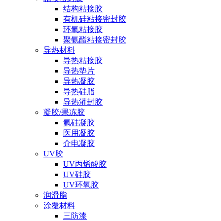
结构粘接胶
有机硅粘接密封胶
环氧粘接胶
聚氨酯粘接密封胶
导热材料
导热粘接胶
导热垫片
导热凝胶
导热硅脂
导热灌封胶
凝胶/果冻胶
氟硅凝胶
医用凝胶
介电凝胶
UV胶
UV丙烯酸胶
UV硅胶
UV环氧胶
润滑脂
涂覆材料
三防漆