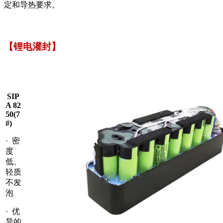
定和导热要求。
【锂电灌封】
SIP
A 82
50(7
#)
· 密
度
低、
轻质
不发
泡
· 优
异的