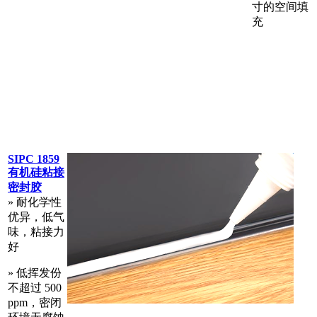
寸的空间填
充
SIPC 1859
有机硅粘接
密封胶
» 耐化学性
优异，低气
味，粘接力
好
» 低挥发份
不超过 500
ppm，密闭