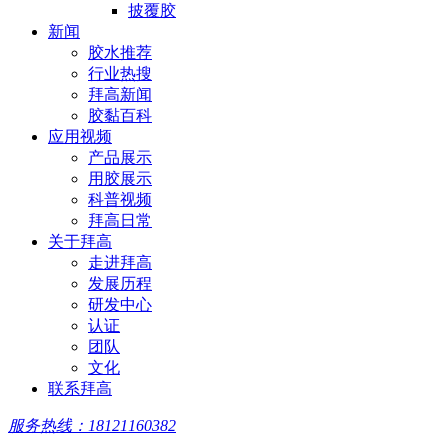
披覆胶
新闻
胶水推荐
行业热搜
拜高新闻
胶黏百科
应用视频
产品展示
用胶展示
科普视频
拜高日常
关于拜高
走进拜高
发展历程
研发中心
认证
团队
文化
联系拜高
服务热线：18121160382