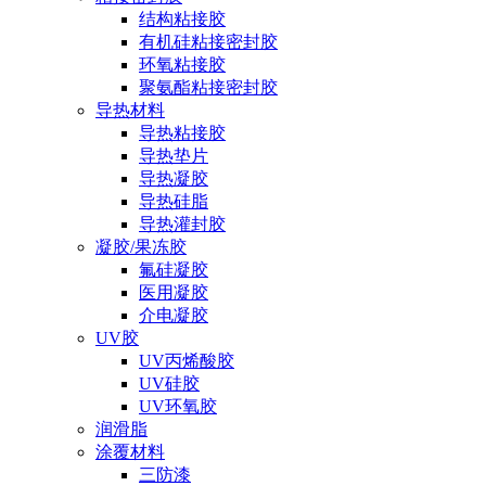
结构粘接胶
有机硅粘接密封胶
环氧粘接胶
聚氨酯粘接密封胶
导热材料
导热粘接胶
导热垫片
导热凝胶
导热硅脂
导热灌封胶
凝胶/果冻胶
氟硅凝胶
医用凝胶
介电凝胶
UV胶
UV丙烯酸胶
UV硅胶
UV环氧胶
润滑脂
涂覆材料
三防漆