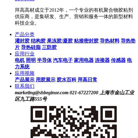
拜高高材成立于2012年，一个专业的有机聚合物胶粘剂
供应商，是集研发、生产、营销和服务一体的新型材料
科技企业。
产品分类
灌封胶
结构胶
果冻胶/凝胶
粘接密封胶
导热材料
导热垫
片
导热硅脂
三防胶
应用行业
电机
照明
半导体
汽车电子
家用电器
连接器
传感器
电
力系统
应用视频
产品展示
用胶展示
胶水百科
拜高日常
联系我们
marketing@shbeginor.com
021-67227200
上海市金山工业
区九工路555号