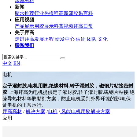
涂覆材料
新闻
胶水推荐
行业热搜
拜高新闻
胶黏百科
应用视频
产品展示
用胶展示
科普视频
拜高日常
关于拜高
走进拜高
发展历程
研发中心
认证
团队
文化
联系我们
中文
EN
电机
定子灌封胶,电机用胶,绝缘材料,转子灌封胶，磁钢片粘接密封
胶
上海拜高为电机提供定子灌封胶,转子灌封胶,磁钢片粘接,绝
缘导热材料等胶黏剂方案，防止电机受到外界环境的影响,保
证电机的正常运行.
拜高高材
/
解决方案
/
电机
/
风能电机用胶解决方案
应用