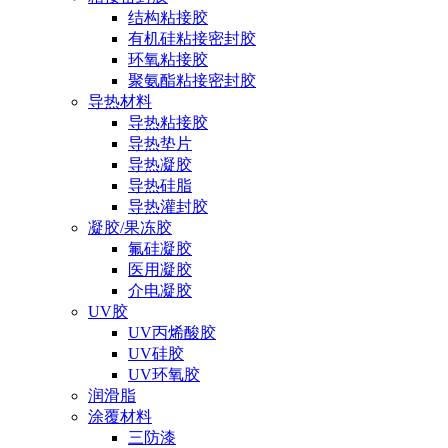
结构粘接胶
有机硅粘接密封胶
环氧粘接胶
聚氨酯粘接密封胶
导热材料
导热粘接胶
导热垫片
导热凝胶
导热硅脂
导热灌封胶
凝胶/果冻胶
氟硅凝胶
医用凝胶
介电凝胶
UV胶
UV丙烯酸胶
UV硅胶
UV环氧胶
润滑脂
涂覆材料
三防漆