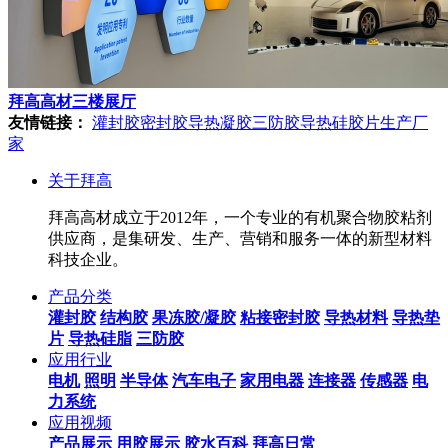
拜高高材三楼展厅
友情链接：
灌封胶
密封胶
导热凝胶
三防胶
导热硅胶片生产厂
家
关于拜高
拜高高材成立于2012年，一个专业的有机聚合物胶粘剂
供应商，是集研发、生产、营销和服务一体的新型材料
科技企业。
产品分类
灌封胶
结构胶
果冻胶/凝胶
粘接密封胶
导热材料
导热垫
片
导热硅脂
三防胶
应用行业
电机
照明
半导体
汽车电子
家用电器
连接器
传感器
电
力系统
应用视频
产品展示
用胶展示
胶水百科
拜高日常