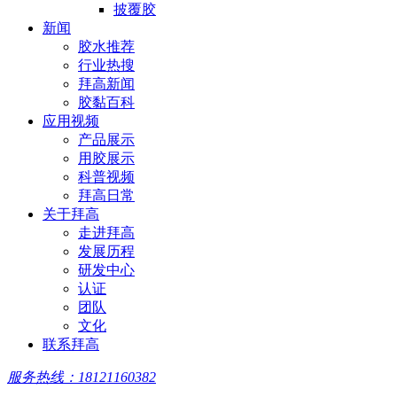
披覆胶
新闻
胶水推荐
行业热搜
拜高新闻
胶黏百科
应用视频
产品展示
用胶展示
科普视频
拜高日常
关于拜高
走进拜高
发展历程
研发中心
认证
团队
文化
联系拜高
服务热线：18121160382