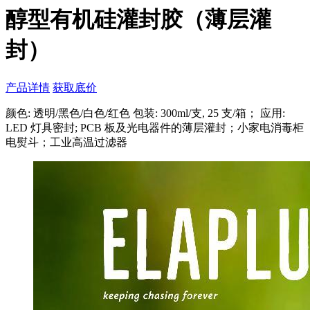
醇型有机硅灌封胶（薄层灌
封）
产品详情
获取底价
颜色: 透明/黑色/白色/红色 包装: 300ml/支, 25 支/箱； 应用:
LED 灯具密封; PCB 板及光电器件的薄层灌封；小家电消毒柜
电熨斗；工业高温过滤器