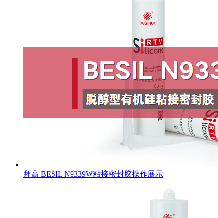
拜高 BESIL N9339W粘接密封胶操作展示