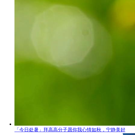
「今日处暑」拜高高分子愿你我心情如秋，宁静美好