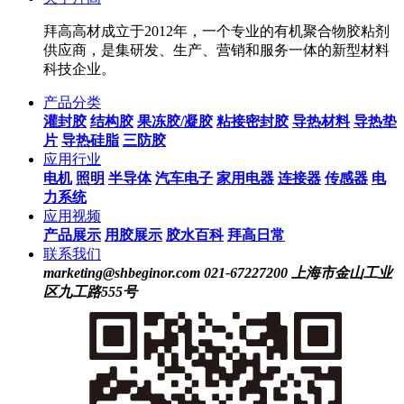
拜高高材成立于2012年，一个专业的有机聚合物胶粘剂
供应商，是集研发、生产、营销和服务一体的新型材料
科技企业。
产品分类
灌封胶
结构胶
果冻胶/凝胶
粘接密封胶
导热材料
导热垫
片
导热硅脂
三防胶
应用行业
电机
照明
半导体
汽车电子
家用电器
连接器
传感器
电
力系统
应用视频
产品展示
用胶展示
胶水百科
拜高日常
联系我们
marketing@shbeginor.com
021-67227200
上海市金山工业
区九工路555号