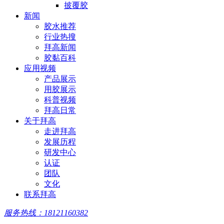
披覆胶
新闻
胶水推荐
行业热搜
拜高新闻
胶黏百科
应用视频
产品展示
用胶展示
科普视频
拜高日常
关于拜高
走进拜高
发展历程
研发中心
认证
团队
文化
联系拜高
服务热线：18121160382