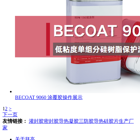
BECOAT 9060 涂覆胶操作展示
1
2
>
下一页
友情链接：
灌封胶
密封胶
导热凝胶
三防胶
导热硅胶片生产厂
家
关于拜高