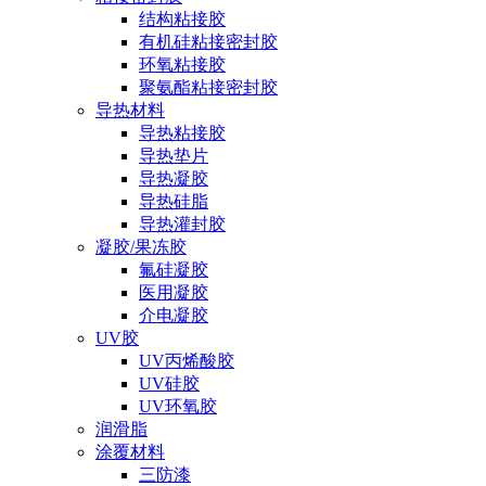
结构粘接胶
有机硅粘接密封胶
环氧粘接胶
聚氨酯粘接密封胶
导热材料
导热粘接胶
导热垫片
导热凝胶
导热硅脂
导热灌封胶
凝胶/果冻胶
氟硅凝胶
医用凝胶
介电凝胶
UV胶
UV丙烯酸胶
UV硅胶
UV环氧胶
润滑脂
涂覆材料
三防漆