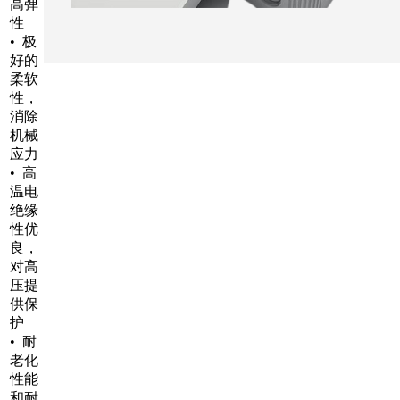
高弹
性
• 极
好的
柔软
性，
消除
机械
应力
• 高
温电
绝缘
性优
良，
对高
压提
供保
护
• 耐
老化
性能
和耐