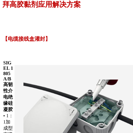
拜高胶黏剂应用解决方案
【电缆接线盒灌封】
SIG
EL 1
805
A/B
高韧
性介
电绝
缘硅
凝胶
• 1：
1加
成型