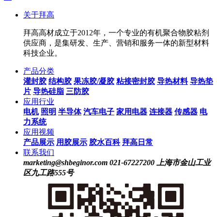
关于拜高
拜高高材成立于2012年，一个专业的有机聚合物胶粘剂
供应商，是集研发、生产、营销和服务一体的新型材料
科技企业。
产品分类
灌封胶
结构胶
果冻胶/凝胶
粘接密封胶
导热材料
导热垫
片
导热硅脂
三防胶
应用行业
电机
照明
半导体
汽车电子
家用电器
连接器
传感器
电
力系统
应用视频
产品展示
用胶展示
胶水百科
拜高日常
联系我们
marketing@shbeginor.com
021-67227200
上海市金山工业
区九工路555号