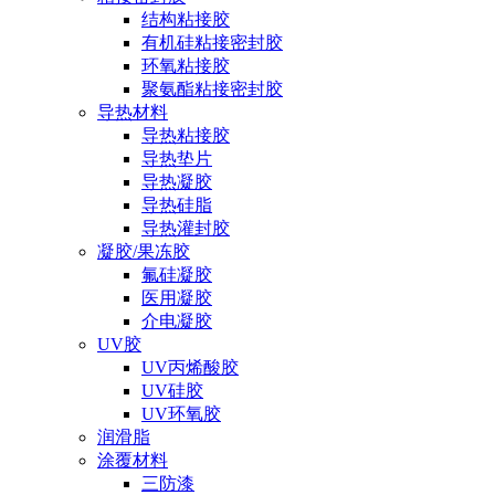
结构粘接胶
有机硅粘接密封胶
环氧粘接胶
聚氨酯粘接密封胶
导热材料
导热粘接胶
导热垫片
导热凝胶
导热硅脂
导热灌封胶
凝胶/果冻胶
氟硅凝胶
医用凝胶
介电凝胶
UV胶
UV丙烯酸胶
UV硅胶
UV环氧胶
润滑脂
涂覆材料
三防漆