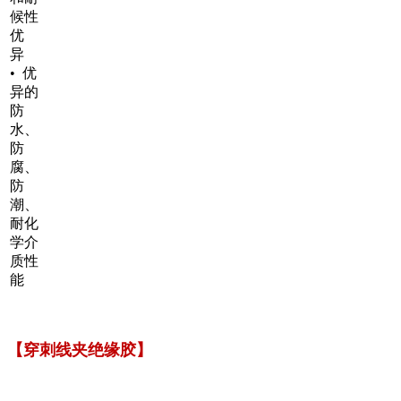
候性
优
异
• 优
异的
防
水、
防
腐、
防
潮、
耐化
学介
质性
能
【穿刺线夹绝缘胶】