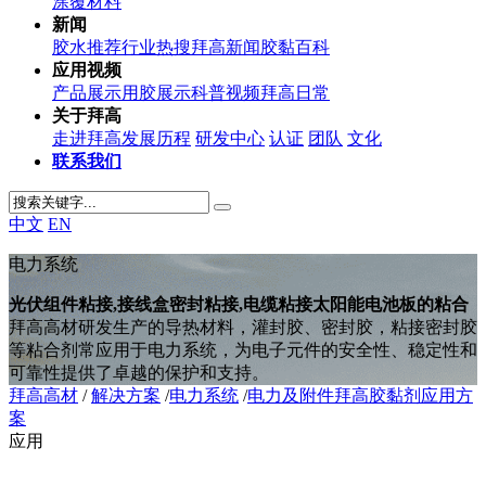
涂覆材料
新闻
胶水推荐
行业热搜
拜高新闻
胶黏百科
应用视频
产品展示
用胶展示
科普视频
拜高日常
关于拜高
走进拜高
发展历程
研发中心
认证
团队
文化
联系我们
中文
EN
电力系统
光伏组件粘接,接线盒密封粘接,电缆粘接太阳能电池板的粘合
拜高高材研发生产的导热材料，灌封胶、密封胶，粘接密封胶
等粘合剂常应用于电力系统，为电子元件的安全性、稳定性和
可靠性提供了卓越的保护和支持。
拜高高材
/
解决方案
/
电力系统
/
电力及附件拜高胶黏剂应用方
案
应用