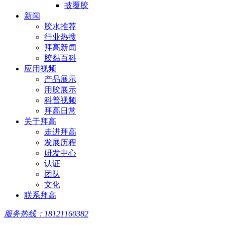
披覆胶
新闻
胶水推荐
行业热搜
拜高新闻
胶黏百科
应用视频
产品展示
用胶展示
科普视频
拜高日常
关于拜高
走进拜高
发展历程
研发中心
认证
团队
文化
联系拜高
服务热线：18121160382