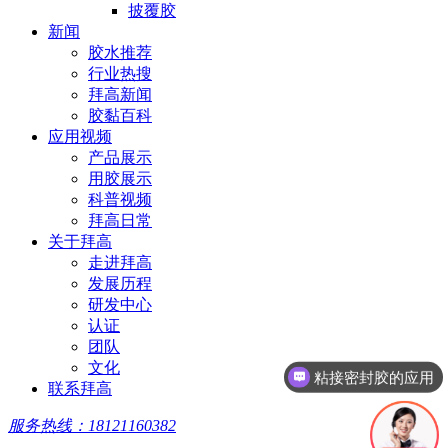
披覆胶
新闻
胶水推荐
行业热搜
拜高新闻
胶黏百科
应用视频
产品展示
用胶展示
科普视频
拜高日常
关于拜高
走进拜高
发展历程
研发中心
认证
团队
粘接密封胶的应用
文化
联系拜高
三防披覆胶
服务热线：18121160382