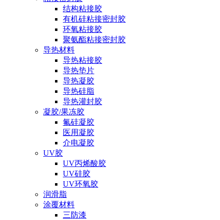
结构粘接胶
有机硅粘接密封胶
环氧粘接胶
聚氨酯粘接密封胶
导热材料
导热粘接胶
导热垫片
导热凝胶
导热硅脂
导热灌封胶
凝胶/果冻胶
氟硅凝胶
医用凝胶
介电凝胶
UV胶
UV丙烯酸胶
UV硅胶
UV环氧胶
润滑脂
涂覆材料
三防漆