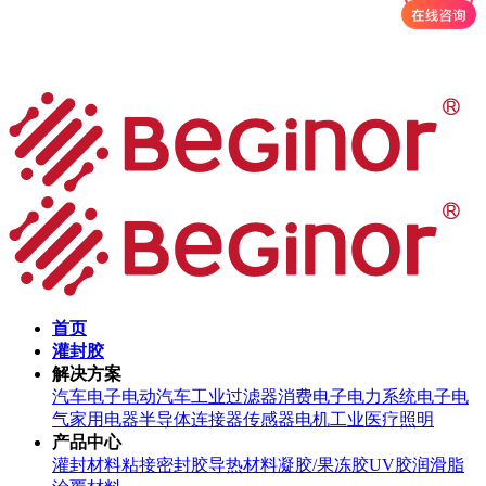
首页
灌封胶
解决方案
汽车电子
电动汽车
工业过滤器
消费电子
电力系统
电子电
气
家用电器
半导体
连接器
传感器
电机
工业
医疗
照明
产品中心
灌封材料
粘接密封胶
导热材料
凝胶/果冻胶
UV胶
润滑脂