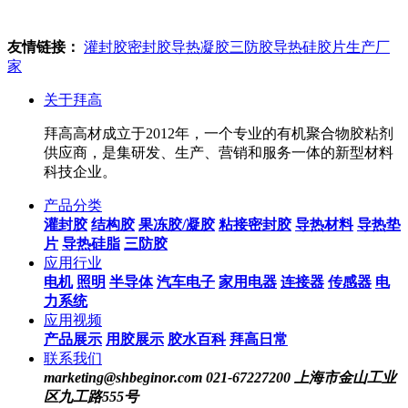
友情链接：
灌封胶
密封胶
导热凝胶
三防胶
导热硅胶片生产厂
家
关于拜高
拜高高材成立于2012年，一个专业的有机聚合物胶粘剂
供应商，是集研发、生产、营销和服务一体的新型材料
科技企业。
产品分类
灌封胶
结构胶
果冻胶/凝胶
粘接密封胶
导热材料
导热垫
片
导热硅脂
三防胶
应用行业
电机
照明
半导体
汽车电子
家用电器
连接器
传感器
电
力系统
应用视频
产品展示
用胶展示
胶水百科
拜高日常
联系我们
marketing@shbeginor.com
021-67227200
上海市金山工业
区九工路555号