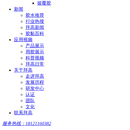
披覆胶
新闻
胶水推荐
行业热搜
拜高新闻
胶黏百科
应用视频
产品展示
用胶展示
科普视频
拜高日常
关于拜高
走进拜高
发展历程
研发中心
认证
团队
文化
联系拜高
服务热线：18121160382