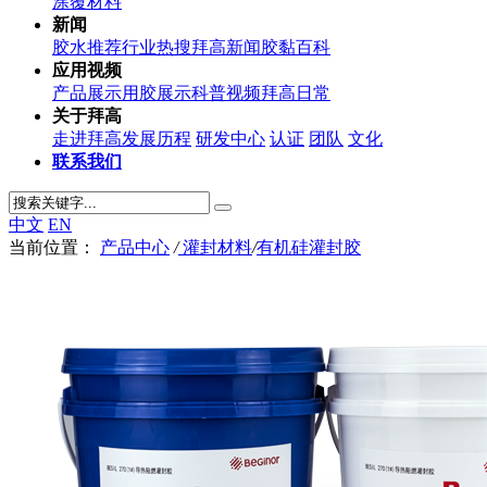
涂覆材料
新闻
胶水推荐
行业热搜
拜高新闻
胶黏百科
应用视频
产品展示
用胶展示
科普视频
拜高日常
关于拜高
走进拜高
发展历程
研发中心
认证
团队
文化
联系我们
中文
EN
当前位置：
产品中心
/
灌封材料
/
有机硅灌封胶