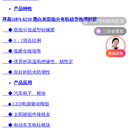
产品特性
粘接密封胶的应用
拜高SIPA 8250 黑白灰双组分有机硅导热灌封胶
三防披覆胶
◆ 双组分加成型硅橡胶
◆ 1：1混合比例
◆ 低硬化收缩率
◆ 优异的高温电绝缘性、稳性定
◆ 良好的防水防潮性
产品应用
◆ 汽车电子、模块
◆ LED电源驱动模组
◆ 太阳能组件接线盒
◆ 电动车充电柱模块