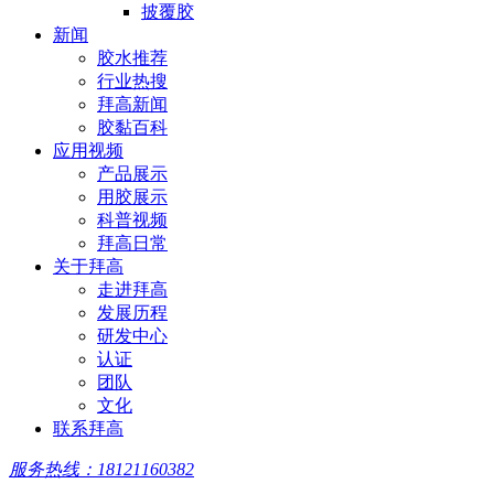
披覆胶
新闻
胶水推荐
行业热搜
拜高新闻
胶黏百科
应用视频
产品展示
用胶展示
科普视频
拜高日常
关于拜高
走进拜高
发展历程
研发中心
认证
团队
文化
联系拜高
服务热线：18121160382