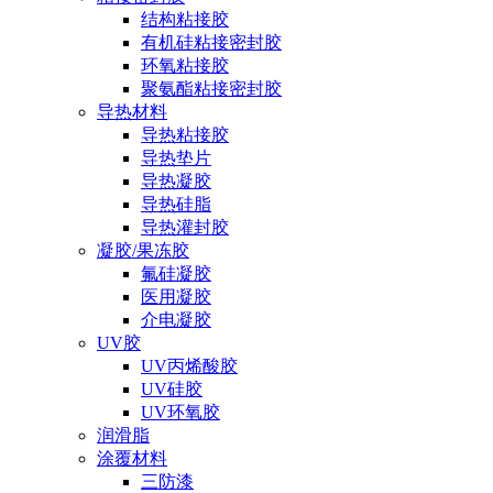
结构粘接胶
有机硅粘接密封胶
环氧粘接胶
聚氨酯粘接密封胶
导热材料
导热粘接胶
导热垫片
导热凝胶
导热硅脂
导热灌封胶
凝胶/果冻胶
氟硅凝胶
医用凝胶
介电凝胶
UV胶
UV丙烯酸胶
UV硅胶
UV环氧胶
润滑脂
涂覆材料
三防漆