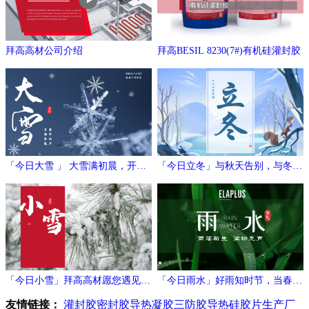
拜高高材公司介绍
拜高BESIL 8230(7#)有机硅灌封胶
「今日大雪 」 大雪满初晨，开门
「今日立冬」与秋天告别，与冬日
万象新
相拥
「今日小雪」拜高高材愿您遇见冬
「今日雨水」好雨知时节，当春乃
日的温暖与期待！
发生
友情链接：
灌封胶
密封胶
导热凝胶
三防胶
导热硅胶片生产厂