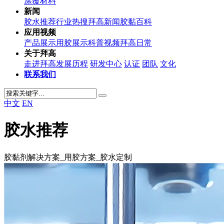
涂覆材料
新闻
胶水推荐
行业热搜
拜高新闻
胶黏百科
应用视频
产品展示
用胶展示
科普视频
拜高日常
关于拜高
走进拜高
发展历程
研发中心
认证
团队
文化
联系我们
中文
EN
胶水推荐
胶黏剂解决方案_用胶方案_胶水定制