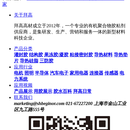
家
关于拜高
拜高高材成立于2012年，一个专业的有机聚合物胶粘剂
供应商，是集研发、生产、营销和服务一体的新型材料
科技企业。
产品分类
灌封胶
结构胶
果冻胶/凝胶
粘接密封胶
导热材料
导热垫
片
导热硅脂
三防胶
应用行业
电机
照明
半导体
汽车电子
家用电器
连接器
传感器
电
力系统
应用视频
产品展示
用胶展示
胶水百科
拜高日常
联系我们
marketing@shbeginor.com
021-67227200
上海市金山工业
区九工路555号