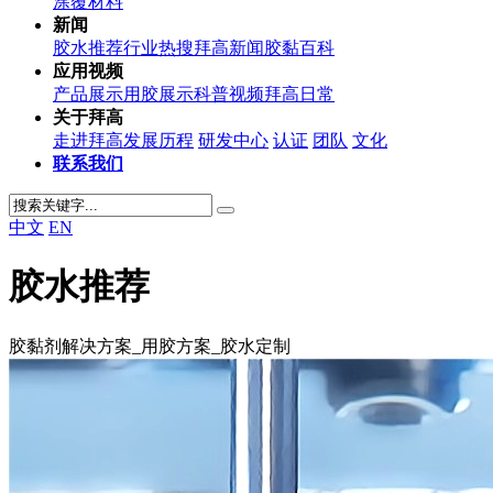
涂覆材料
新闻
胶水推荐
行业热搜
拜高新闻
胶黏百科
应用视频
产品展示
用胶展示
科普视频
拜高日常
关于拜高
走进拜高
发展历程
研发中心
认证
团队
文化
联系我们
中文
EN
胶水推荐
胶黏剂解决方案_用胶方案_胶水定制