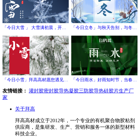
「今日大雪 」 大雪满初晨，开门
「今日立冬」与秋天告别，与冬日
万象新
相拥
「今日小雪」拜高高材愿您遇见冬
「今日雨水」好雨知时节，当春乃
日的温暖与期待！
发生
友情链接：
灌封胶
密封胶
导热凝胶
三防胶
导热硅胶片生产厂
家
关于拜高
拜高高材成立于2012年，一个专业的有机聚合物胶粘剂
供应商，是集研发、生产、营销和服务一体的新型材料
科技企业。