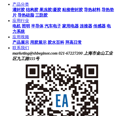
产品分类
灌封胶
结构胶
果冻胶/凝胶
粘接密封胶
导热材料
导热垫
片
导热硅脂
三防胶
应用行业
电机
照明
半导体
汽车电子
家用电器
连接器
传感器
电
力系统
应用视频
产品展示
用胶展示
胶水百科
拜高日常
联系我们
marketing@shbeginor.com
021-67227200
上海市金山工业
区九工路555号