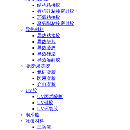
结构粘接胶
有机硅粘接密封胶
环氧粘接胶
聚氨酯粘接密封胶
导热材料
导热粘接胶
导热垫片
导热凝胶
导热硅脂
导热灌封胶
凝胶/果冻胶
氟硅凝胶
医用凝胶
介电凝胶
UV胶
UV丙烯酸胶
UV硅胶
UV环氧胶
润滑脂
涂覆材料
三防漆