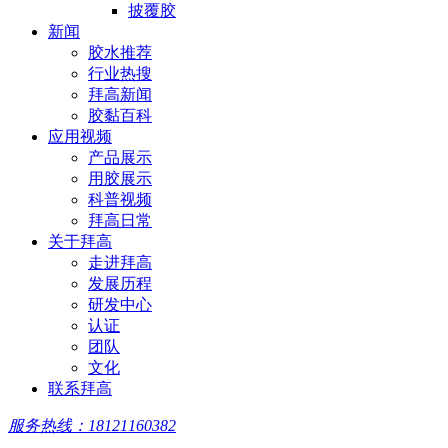
披覆胶
新闻
胶水推荐
行业热搜
拜高新闻
胶黏百科
应用视频
产品展示
用胶展示
科普视频
拜高日常
关于拜高
走进拜高
发展历程
研发中心
认证
团队
文化
联系拜高
服务热线：18121160382