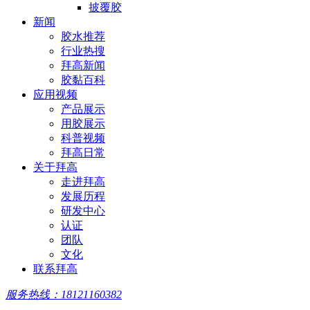
披覆胶
新闻
胶水推荐
行业热搜
拜高新闻
胶黏百科
应用视频
产品展示
用胶展示
科普视频
拜高日常
关于拜高
走进拜高
发展历程
研发中心
认证
团队
文化
联系拜高
服务热线：18121160382