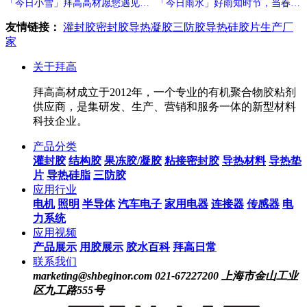
「今日小雪」拜高高材愿您遇见冬
「今日雨水」好雨知时节，当春乃
日的温暖与期待！
发生
友情链接：
灌封胶
密封胶
导热凝胶
三防胶
导热硅胶片生产厂
家
关于拜高
拜高高材成立于2012年，一个专业的有机聚合物胶粘剂
供应商，是集研发、生产、营销和服务一体的新型材料
科技企业。
产品分类
灌封胶
结构胶
果冻胶/凝胶
粘接密封胶
导热材料
导热垫
片
导热硅脂
三防胶
应用行业
电机
照明
半导体
汽车电子
家用电器
连接器
传感器
电
力系统
应用视频
产品展示
用胶展示
胶水百科
拜高日常
联系我们
marketing@shbeginor.com
021-67227200
上海市金山工业
区九工路555号