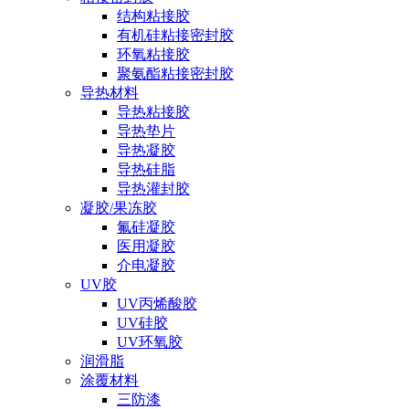
结构粘接胶
有机硅粘接密封胶
环氧粘接胶
聚氨酯粘接密封胶
导热材料
导热粘接胶
导热垫片
导热凝胶
导热硅脂
导热灌封胶
凝胶/果冻胶
氟硅凝胶
医用凝胶
介电凝胶
UV胶
UV丙烯酸胶
UV硅胶
UV环氧胶
润滑脂
涂覆材料
三防漆