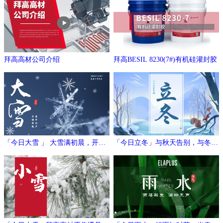
拜高高材公司介绍
拜高BESIL 8230(7#)有机硅灌封胶
「今日大雪 」 大雪满初晨，开门
「今日立冬」与秋天告别，与冬日
万象新
相拥