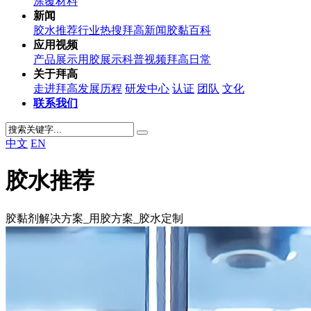
涂覆材料
新闻
胶水推荐
行业热搜
拜高新闻
胶黏百科
应用视频
产品展示
用胶展示
科普视频
拜高日常
关于拜高
走进拜高
发展历程
研发中心
认证
团队
文化
联系我们
中文
EN
胶水推荐
胶黏剂解决方案_用胶方案_胶水定制