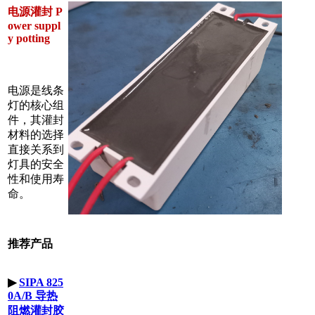
电源灌封 P
ower suppl
y potting
电源是线条
灯的核心组
件，其灌封
材料的选择
直接关系到
灯具的安全
性和使用寿
命。
推荐产品
▶
SIPA 825
0A/B 导热
阻燃灌封胶