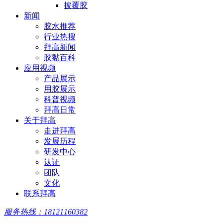
披覆胶
新闻
胶水推荐
行业热搜
拜高新闻
胶黏百科
应用视频
产品展示
用胶展示
科普视频
拜高日常
关于拜高
走进拜高
发展历程
研发中心
认证
团队
文化
联系拜高
服务热线：18121160382