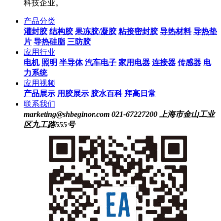
科技企业。
产品分类
灌封胶
结构胶
果冻胶/凝胶
粘接密封胶
导热材料
导热垫
片
导热硅脂
三防胶
应用行业
电机
照明
半导体
汽车电子
家用电器
连接器
传感器
电
力系统
应用视频
产品展示
用胶展示
胶水百科
拜高日常
联系我们
marketing@shbeginor.com
021-67227200
上海市金山工业
区九工路555号