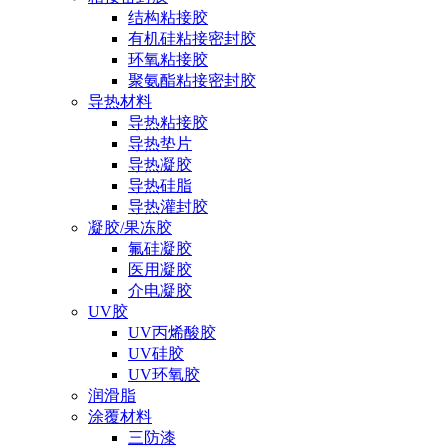
结构粘接胶
有机硅粘接密封胶
环氧粘接胶
聚氨酯粘接密封胶
导热材料
导热粘接胶
导热垫片
导热凝胶
导热硅脂
导热灌封胶
凝胶/果冻胶
氟硅凝胶
医用凝胶
介电凝胶
UV胶
UV丙烯酸胶
UV硅胶
UV环氧胶
润滑脂
涂覆材料
三防漆