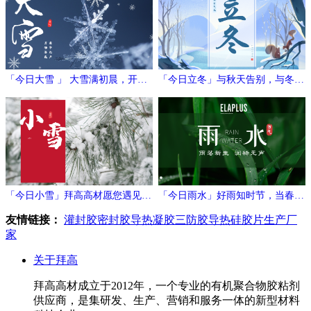
「今日大雪 」 大雪满初晨，开门
「今日立冬」与秋天告别，与冬日
万象新
相拥
「今日小雪」拜高高材愿您遇见冬
「今日雨水」好雨知时节，当春乃
日的温暖与期待！
发生
友情链接：
灌封胶
密封胶
导热凝胶
三防胶
导热硅胶片生产厂
家
关于拜高
拜高高材成立于2012年，一个专业的有机聚合物胶粘剂
供应商，是集研发、生产、营销和服务一体的新型材料