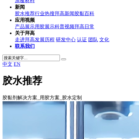
涂覆材料
新闻
胶水推荐
行业热搜
拜高新闻
胶黏百科
应用视频
产品展示
用胶展示
科普视频
拜高日常
关于拜高
走进拜高
发展历程
研发中心
认证
团队
文化
联系我们
中文
EN
胶水推荐
胶黏剂解决方案_用胶方案_胶水定制