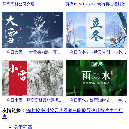
拜高高材公司介绍
拜高BESIL 8230(7#)有机硅灌封胶
「今日大雪 」 大雪满初晨，开门
「今日立冬」与秋天告别，与冬日
万象新
相拥
「今日小雪」拜高高材愿您遇见冬
「今日雨水」好雨知时节，当春乃
日的温暖与期待！
发生
友情链接：
灌封胶
密封胶
导热凝胶
三防胶
导热硅胶片生产厂
家
关于拜高