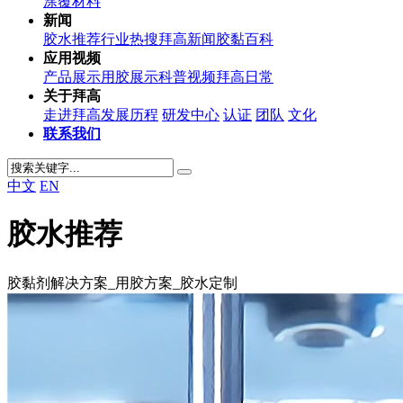
涂覆材料
新闻
胶水推荐
行业热搜
拜高新闻
胶黏百科
应用视频
产品展示
用胶展示
科普视频
拜高日常
关于拜高
走进拜高
发展历程
研发中心
认证
团队
文化
联系我们
中文
EN
胶水推荐
胶黏剂解决方案_用胶方案_胶水定制