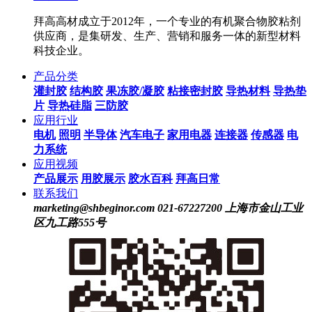
拜高高材成立于2012年，一个专业的有机聚合物胶粘剂
供应商，是集研发、生产、营销和服务一体的新型材料
科技企业。
产品分类
灌封胶
结构胶
果冻胶/凝胶
粘接密封胶
导热材料
导热垫
片
导热硅脂
三防胶
应用行业
电机
照明
半导体
汽车电子
家用电器
连接器
传感器
电
力系统
应用视频
产品展示
用胶展示
胶水百科
拜高日常
联系我们
marketing@shbeginor.com
021-67227200
上海市金山工业
区九工路555号