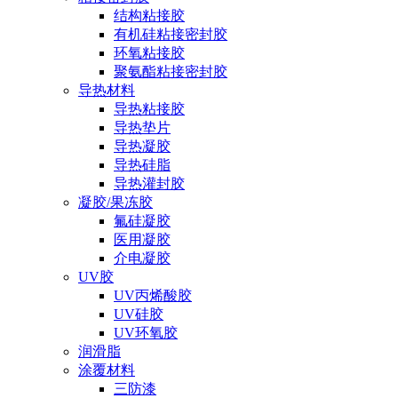
结构粘接胶
有机硅粘接密封胶
环氧粘接胶
聚氨酯粘接密封胶
导热材料
导热粘接胶
导热垫片
导热凝胶
导热硅脂
导热灌封胶
凝胶/果冻胶
氟硅凝胶
医用凝胶
介电凝胶
UV胶
UV丙烯酸胶
UV硅胶
UV环氧胶
润滑脂
涂覆材料
三防漆