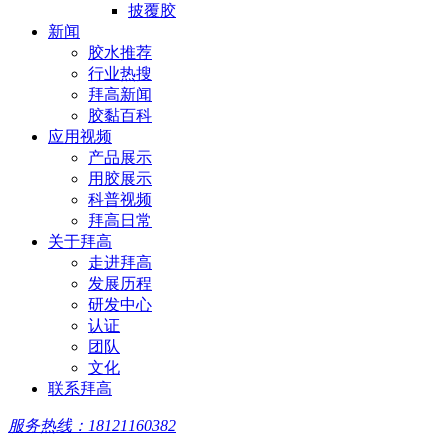
披覆胶
新闻
胶水推荐
行业热搜
拜高新闻
胶黏百科
应用视频
产品展示
用胶展示
科普视频
拜高日常
关于拜高
走进拜高
发展历程
研发中心
认证
团队
文化
联系拜高
服务热线：18121160382