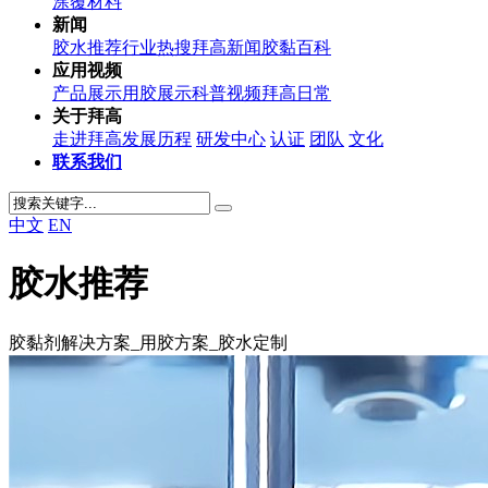
涂覆材料
新闻
胶水推荐
行业热搜
拜高新闻
胶黏百科
应用视频
产品展示
用胶展示
科普视频
拜高日常
关于拜高
走进拜高
发展历程
研发中心
认证
团队
文化
联系我们
中文
EN
胶水推荐
胶黏剂解决方案_用胶方案_胶水定制