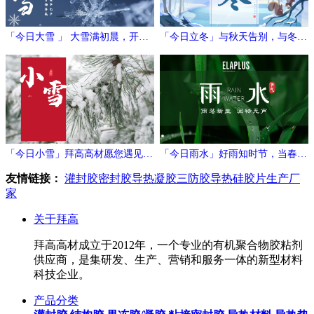
「今日大雪 」 大雪满初晨，开门
「今日立冬」与秋天告别，与冬日
万象新
相拥
「今日小雪」拜高高材愿您遇见冬
「今日雨水」好雨知时节，当春乃
日的温暖与期待！
发生
友情链接：
灌封胶
密封胶
导热凝胶
三防胶
导热硅胶片生产厂
家
关于拜高
拜高高材成立于2012年，一个专业的有机聚合物胶粘剂
供应商，是集研发、生产、营销和服务一体的新型材料
科技企业。
产品分类