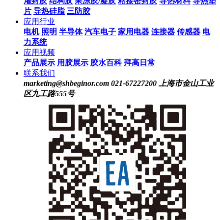
灌封胶
结构胶
果冻胶/凝胶
粘接密封胶
导热材料
导热垫
片
导热硅脂
三防胶
应用行业
电机
照明
半导体
汽车电子
家用电器
连接器
传感器
电
力系统
应用视频
产品展示
用胶展示
胶水百科
拜高日常
联系我们
marketing@shbeginor.com
021-67227200
上海市金山工业
区九工路555号