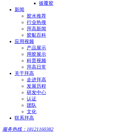
披覆胶
新闻
胶水推荐
行业热搜
拜高新闻
胶黏百科
应用视频
产品展示
用胶展示
科普视频
拜高日常
关于拜高
走进拜高
发展历程
研发中心
认证
团队
文化
联系拜高
服务热线：18121160382