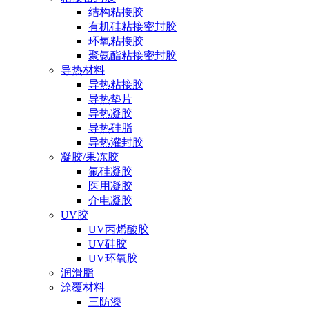
结构粘接胶
有机硅粘接密封胶
环氧粘接胶
聚氨酯粘接密封胶
导热材料
导热粘接胶
导热垫片
导热凝胶
导热硅脂
导热灌封胶
凝胶/果冻胶
氟硅凝胶
医用凝胶
介电凝胶
UV胶
UV丙烯酸胶
UV硅胶
UV环氧胶
润滑脂
涂覆材料
三防漆