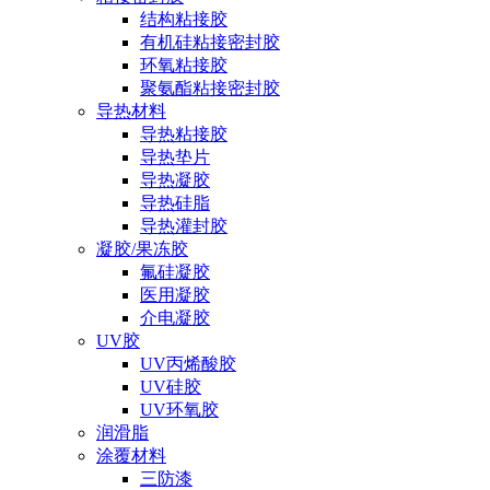
结构粘接胶
有机硅粘接密封胶
环氧粘接胶
聚氨酯粘接密封胶
导热材料
导热粘接胶
导热垫片
导热凝胶
导热硅脂
导热灌封胶
凝胶/果冻胶
氟硅凝胶
医用凝胶
介电凝胶
UV胶
UV丙烯酸胶
UV硅胶
UV环氧胶
润滑脂
涂覆材料
三防漆