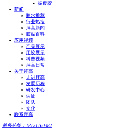
披覆胶
新闻
胶水推荐
行业热搜
拜高新闻
胶黏百科
应用视频
产品展示
用胶展示
科普视频
拜高日常
关于拜高
走进拜高
发展历程
研发中心
认证
团队
文化
联系拜高
服务热线：18121160382