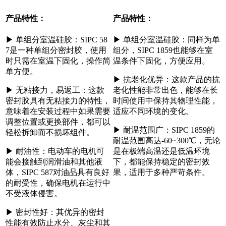
产品特性：
产品特性：
▶ 单组分室温硅胶：SIPC 58
▶
单组分室温硅胶：同样为单
7是一种单组分密封胶，使用
组分，SIPC 1859也能够在室
时只需在室温下固化，操作简
温条件下固化，方便应用。
单方便。
▶
抗老化优异：这款产品的抗
▶
无粘接力，易返工：这款
老化性能非常出色，能够在长
密封胶具有无粘接力的特性，
时间使用中保持其物理性能，
意味着在安装过程中如果需要
适应不同环境的变化。
调整位置或更换部件，都可以
▶
耐温范围广：SIPC 1859的
轻松拆卸而不损坏组件。
耐温范围高达-60~300℃，无论
▶
耐油性：电动车的电机可
是在极端高温还是低温环境
能会接触到润滑油和其他液
下，都能保持稳定的密封效
体，SIPC 587对油品具有良好
果，适用于多种严苛条件。
的耐受性，确保电机在运行中
不受液体侵害。
▶
密封性好：其优异的密封
性能有效防止水分、灰尘和其