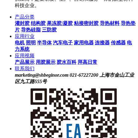
科技企业。
产品分类
灌封胶
结构胶
果冻胶/凝胶
粘接密封胶
导热材料
导热垫
片
导热硅脂
三防胶
应用行业
电机
照明
半导体
汽车电子
家用电器
连接器
传感器
电
力系统
应用视频
产品展示
用胶展示
胶水百科
拜高日常
联系我们
marketing@shbeginor.com
021-67227200
上海市金山工业
区九工路555号