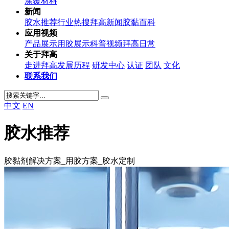
涂覆材料
新闻
胶水推荐
行业热搜
拜高新闻
胶黏百科
应用视频
产品展示
用胶展示
科普视频
拜高日常
关于拜高
走进拜高
发展历程
研发中心
认证
团队
文化
联系我们
中文
EN
胶水推荐
胶黏剂解决方案_用胶方案_胶水定制