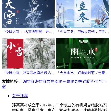
「今日大雪 」 大雪满初晨，开门
「今日立冬」与秋天告别，与冬日
万象新
相拥
「今日小雪」拜高高材愿您遇见冬
「今日雨水」好雨知时节，当春乃
日的温暖与期待！
发生
友情链接：
灌封胶
密封胶
导热凝胶
三防胶
导热硅胶片生产厂
家
关于拜高
拜高高材成立于2012年，一个专业的有机聚合物胶粘剂
供应商，是集研发、生产、营销和服务一体的新型材料