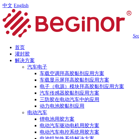
中文
English
Sea
首页
灌封胶
解决方案
汽车电子
车载空调拜高胶黏剂应用方案
车载显示屏拜高胶黏剂应用方案
电子（电源）模块拜高胶黏剂应用方案
汽车传感器胶黏剂应用方案
三防胶在电动汽车中的应用
动力电池胶黏剂应用
电动汽车
锂电池用胶方案
电动汽车驱动电机用胶方案
电动汽车电控系统用胶方案
电池组加热系统解决方案