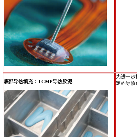
为进一步
底部导热填充：TCMP导热胶泥
定的导热