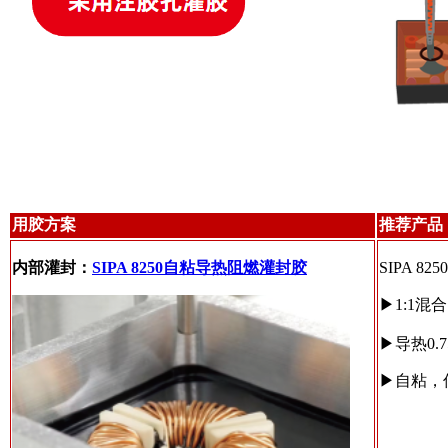
用胶方案
推荐产品
内部灌封：
SIPA 8250自粘导热阻燃灌封胶
SIPA
▶
1:1混合
▶
导热0.7
▶
自粘，