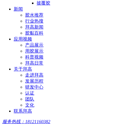
披覆胶
新闻
胶水推荐
行业热搜
拜高新闻
胶黏百科
应用视频
产品展示
用胶展示
科普视频
拜高日常
关于拜高
走进拜高
发展历程
研发中心
认证
团队
文化
联系拜高
服务热线：18121160382