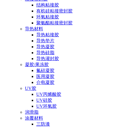
结构粘接胶
有机硅粘接密封胶
环氧粘接胶
聚氨酯粘接密封胶
导热材料
导热粘接胶
导热垫片
导热凝胶
导热硅脂
导热灌封胶
凝胶/果冻胶
氟硅凝胶
医用凝胶
介电凝胶
UV胶
UV丙烯酸胶
UV硅胶
UV环氧胶
润滑脂
涂覆材料
三防漆