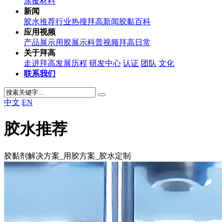
涂覆材料
新闻
胶水推荐
行业热搜
拜高新闻
胶黏百科
应用视频
产品展示
用胶展示
科普视频
拜高日常
关于拜高
走进拜高
发展历程
研发中心
认证
团队
文化
联系我们
中文
EN
胶水推荐
胶黏剂解决方案_用胶方案_胶水定制