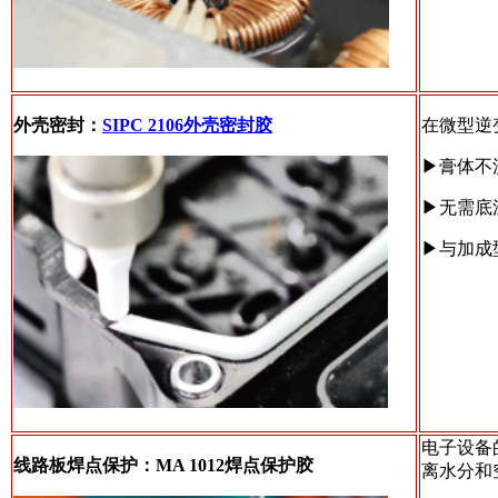
外壳密封：
SIPC 2106外壳密封胶
在微型逆变
▶膏体不
▶
无需底
▶
与加成
电子设备
线路板焊点保护：MA 1012焊点保护胶
离水分和