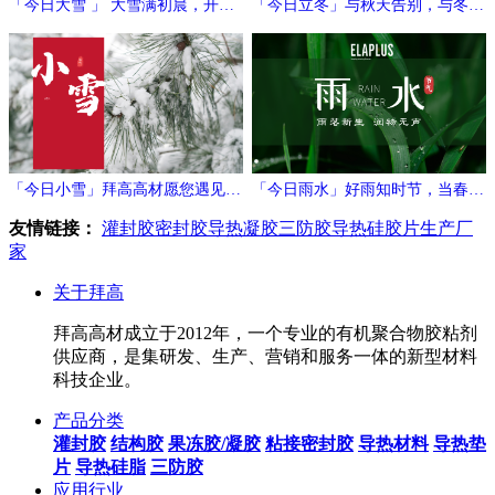
「今日大雪 」 大雪满初晨，开门
「今日立冬」与秋天告别，与冬日
万象新
相拥
「今日小雪」拜高高材愿您遇见冬
「今日雨水」好雨知时节，当春乃
日的温暖与期待！
发生
友情链接：
灌封胶
密封胶
导热凝胶
三防胶
导热硅胶片生产厂
家
关于拜高
拜高高材成立于2012年，一个专业的有机聚合物胶粘剂
供应商，是集研发、生产、营销和服务一体的新型材料
科技企业。
产品分类
灌封胶
结构胶
果冻胶/凝胶
粘接密封胶
导热材料
导热垫
片
导热硅脂
三防胶
应用行业