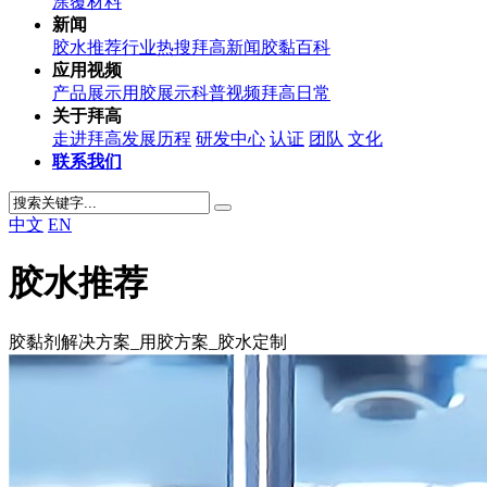
涂覆材料
新闻
胶水推荐
行业热搜
拜高新闻
胶黏百科
应用视频
产品展示
用胶展示
科普视频
拜高日常
关于拜高
走进拜高
发展历程
研发中心
认证
团队
文化
联系我们
中文
EN
胶水推荐
胶黏剂解决方案_用胶方案_胶水定制