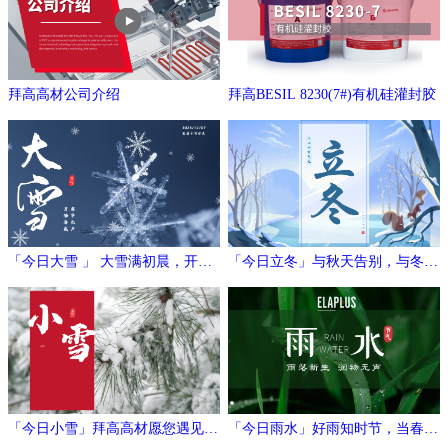
拜高高材公司介绍
拜高BESIL 8230(7#)有机硅灌封胶
「今日大雪 」 大雪满初晨，开门
「今日立冬」与秋天告别，与冬日
万象新
相拥
「今日小雪」拜高高材愿您遇见冬
「今日雨水」好雨知时节，当春乃