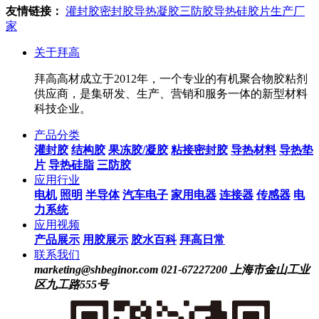
日的温暖与期待！
发生
友情链接：
灌封胶
密封胶
导热凝胶
三防胶
导热硅胶片生产厂
家
关于拜高
拜高高材成立于2012年，一个专业的有机聚合物胶粘剂
供应商，是集研发、生产、营销和服务一体的新型材料
科技企业。
产品分类
灌封胶
结构胶
果冻胶/凝胶
粘接密封胶
导热材料
导热垫
片
导热硅脂
三防胶
应用行业
电机
照明
半导体
汽车电子
家用电器
连接器
传感器
电
力系统
应用视频
产品展示
用胶展示
胶水百科
拜高日常
联系我们
marketing@shbeginor.com
021-67227200
上海市金山工业
区九工路555号