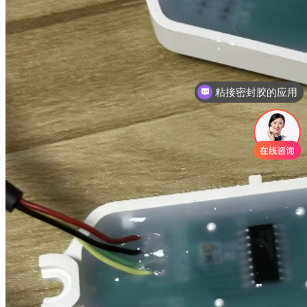
三防披覆胶