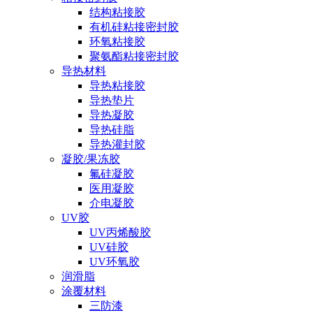
结构粘接胶
有机硅粘接密封胶
环氧粘接胶
聚氨酯粘接密封胶
导热材料
导热粘接胶
导热垫片
导热凝胶
导热硅脂
导热灌封胶
凝胶/果冻胶
氟硅凝胶
医用凝胶
介电凝胶
UV胶
UV丙烯酸胶
UV硅胶
UV环氧胶
润滑脂
涂覆材料
三防漆