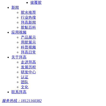
披覆胶
新闻
胶水推荐
行业热搜
拜高新闻
胶黏百科
应用视频
产品展示
用胶展示
科普视频
拜高日常
关于拜高
走进拜高
发展历程
研发中心
认证
团队
文化
联系拜高
服务热线：18121160382