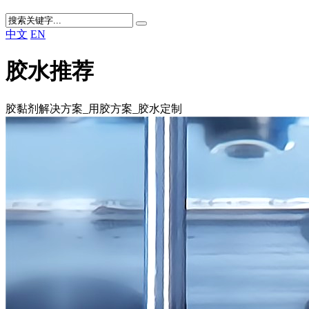
中文
EN
胶水推荐
胶黏剂解决方案_用胶方案_胶水定制