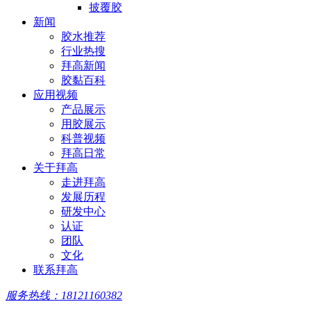
披覆胶
新闻
胶水推荐
行业热搜
拜高新闻
胶黏百科
应用视频
产品展示
用胶展示
科普视频
拜高日常
关于拜高
走进拜高
发展历程
研发中心
认证
团队
文化
联系拜高
服务热线：18121160382