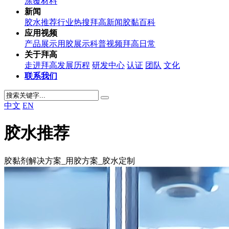
涂覆材料
新闻
胶水推荐
行业热搜
拜高新闻
胶黏百科
应用视频
产品展示
用胶展示
科普视频
拜高日常
关于拜高
走进拜高
发展历程
研发中心
认证
团队
文化
联系我们
中文
EN
胶水推荐
胶黏剂解决方案_用胶方案_胶水定制