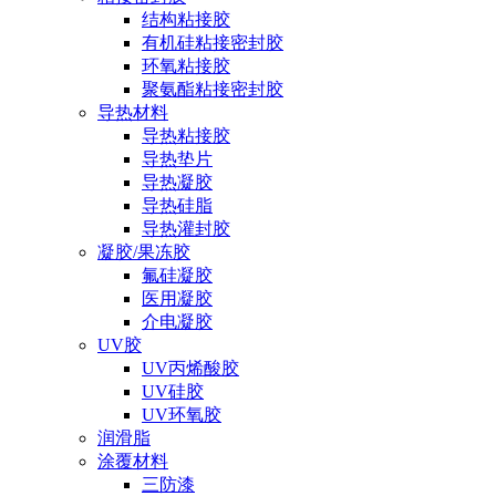
结构粘接胶
有机硅粘接密封胶
环氧粘接胶
聚氨酯粘接密封胶
导热材料
导热粘接胶
导热垫片
导热凝胶
导热硅脂
导热灌封胶
凝胶/果冻胶
氟硅凝胶
医用凝胶
介电凝胶
UV胶
UV丙烯酸胶
UV硅胶
UV环氧胶
润滑脂
涂覆材料
三防漆