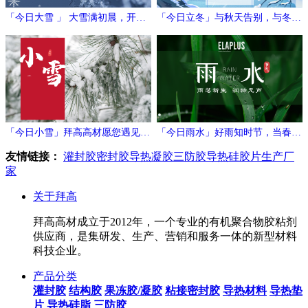
「今日大雪 」 大雪满初晨，开门
「今日立冬」与秋天告别，与冬日
万象新
相拥
「今日小雪」拜高高材愿您遇见冬
「今日雨水」好雨知时节，当春乃
日的温暖与期待！
发生
友情链接：
灌封胶
密封胶
导热凝胶
三防胶
导热硅胶片生产厂
家
关于拜高
拜高高材成立于2012年，一个专业的有机聚合物胶粘剂
供应商，是集研发、生产、营销和服务一体的新型材料
科技企业。
产品分类
灌封胶
结构胶
果冻胶/凝胶
粘接密封胶
导热材料
导热垫
片
导热硅脂
三防胶