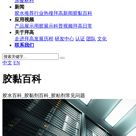
涂覆材料
新闻
胶水推荐
行业热搜
拜高新闻
胶黏百科
应用视频
产品展示
用胶展示
科普视频
拜高日常
关于拜高
走进拜高
发展历程
研发中心
认证
团队
文化
联系我们
中文
EN
胶黏百科
胶水百科_胶黏剂百科_胶粘剂常见问题