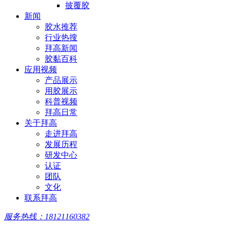
披覆胶
新闻
胶水推荐
行业热搜
拜高新闻
胶黏百科
应用视频
产品展示
用胶展示
科普视频
拜高日常
关于拜高
走进拜高
发展历程
研发中心
认证
团队
文化
联系拜高
服务热线：18121160382