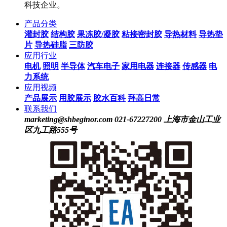
科技企业。
产品分类
灌封胶
结构胶
果冻胶/凝胶
粘接密封胶
导热材料
导热垫
片
导热硅脂
三防胶
应用行业
电机
照明
半导体
汽车电子
家用电器
连接器
传感器
电
力系统
应用视频
产品展示
用胶展示
胶水百科
拜高日常
联系我们
marketing@shbeginor.com
021-67227200
上海市金山工业
区九工路555号