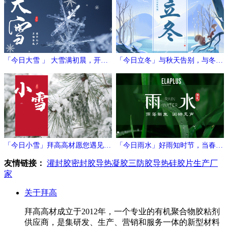
「今日大雪 」 大雪满初晨，开门
「今日立冬」与秋天告别，与冬日
万象新
相拥
「今日小雪」拜高高材愿您遇见冬
「今日雨水」好雨知时节，当春乃
日的温暖与期待！
发生
友情链接：
灌封胶
密封胶
导热凝胶
三防胶
导热硅胶片生产厂
家
关于拜高
拜高高材成立于2012年，一个专业的有机聚合物胶粘剂
供应商，是集研发、生产、营销和服务一体的新型材料