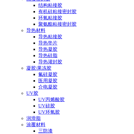
结构粘接胶
有机硅粘接密封胶
环氧粘接胶
聚氨酯粘接密封胶
导热材料
导热粘接胶
导热垫片
导热凝胶
导热硅脂
导热灌封胶
凝胶/果冻胶
氟硅凝胶
医用凝胶
介电凝胶
UV胶
UV丙烯酸胶
UV硅胶
UV环氧胶
润滑脂
涂覆材料
三防漆