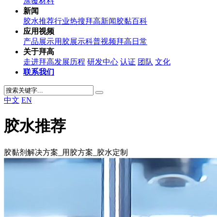
涂覆材料
新闻
胶水推荐
行业热搜
拜高新闻
胶黏百科
应用视频
产品展示
用胶展示
科普视频
拜高日常
关于拜高
走进拜高
发展历程
研发中心
认证
团队
文化
联系我们
中文
EN
胶水推荐
胶黏剂解决方案_用胶方案_胶水定制