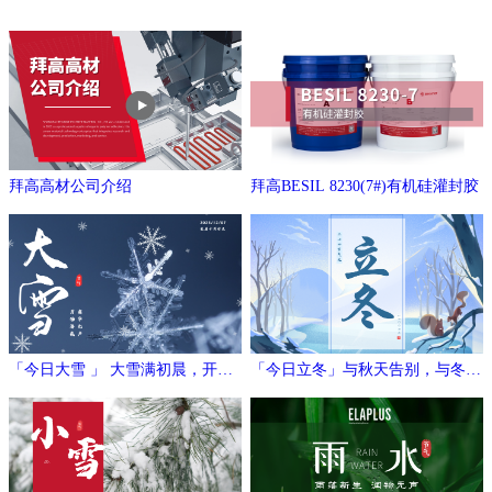
拜高高材公司介绍
拜高BESIL 8230(7#)有机硅灌封胶
「今日大雪 」 大雪满初晨，开门
「今日立冬」与秋天告别，与冬日
万象新
相拥