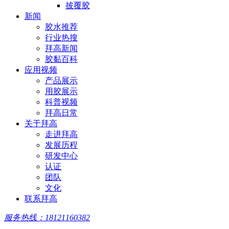
披覆胶
新闻
胶水推荐
行业热搜
拜高新闻
胶黏百科
应用视频
产品展示
用胶展示
科普视频
拜高日常
关于拜高
走进拜高
发展历程
研发中心
认证
团队
文化
联系拜高
服务热线：18121160382