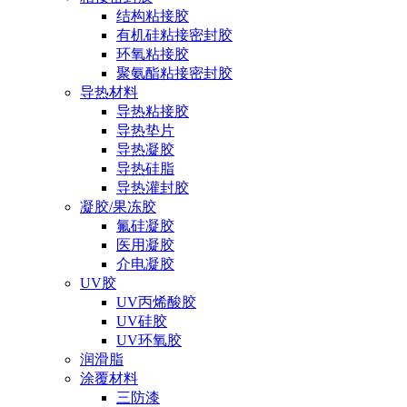
结构粘接胶
有机硅粘接密封胶
环氧粘接胶
聚氨酯粘接密封胶
导热材料
导热粘接胶
导热垫片
导热凝胶
导热硅脂
导热灌封胶
凝胶/果冻胶
氟硅凝胶
医用凝胶
介电凝胶
UV胶
UV丙烯酸胶
UV硅胶
UV环氧胶
润滑脂
涂覆材料
三防漆