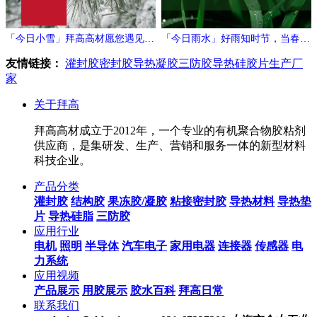
「今日小雪」拜高高材愿您遇见冬
「今日雨水」好雨知时节，当春乃
日的温暖与期待！
发生
友情链接：
灌封胶
密封胶
导热凝胶
三防胶
导热硅胶片生产厂
家
关于拜高
拜高高材成立于2012年，一个专业的有机聚合物胶粘剂
供应商，是集研发、生产、营销和服务一体的新型材料
科技企业。
产品分类
灌封胶
结构胶
果冻胶/凝胶
粘接密封胶
导热材料
导热垫
片
导热硅脂
三防胶
应用行业
电机
照明
半导体
汽车电子
家用电器
连接器
传感器
电
力系统
应用视频
产品展示
用胶展示
胶水百科
拜高日常
联系我们