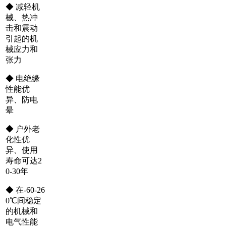
◆ 减轻机
械、热冲
击和震动
引起的机
械应力和
张力
◆ 电绝缘
性能优
异、防电
晕
◆ 户外老
化性优
异、使用
寿命可达2
0-30年
◆ 在-60-26
0℃间稳定
的机械和
电气性能