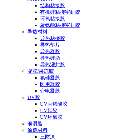
结构粘接胶
有机硅粘接密封胶
环氧粘接胶
聚氨酯粘接密封胶
导热材料
导热粘接胶
导热垫片
导热凝胶
导热硅脂
导热灌封胶
凝胶/果冻胶
氟硅凝胶
医用凝胶
介电凝胶
UV胶
UV丙烯酸胶
UV硅胶
UV环氧胶
润滑脂
涂覆材料
三防漆