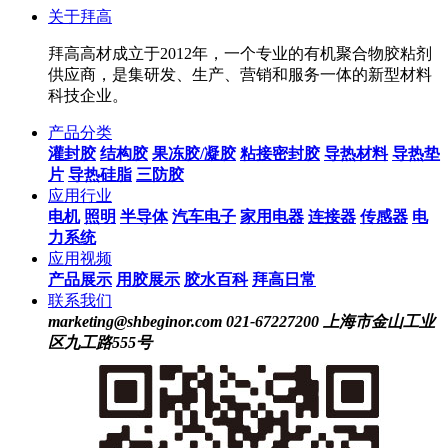
关于拜高
拜高高材成立于2012年，一个专业的有机聚合物胶粘剂
供应商，是集研发、生产、营销和服务一体的新型材料
科技企业。
产品分类
灌封胶
结构胶
果冻胶/凝胶
粘接密封胶
导热材料
导热垫
片
导热硅脂
三防胶
应用行业
电机
照明
半导体
汽车电子
家用电器
连接器
传感器
电
力系统
应用视频
产品展示
用胶展示
胶水百科
拜高日常
联系我们
marketing@shbeginor.com
021-67227200
上海市金山工业
区九工路555号