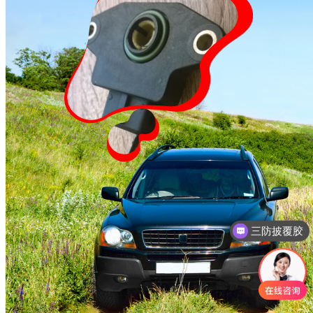
三防披覆胶