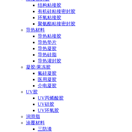
结构粘接胶
有机硅粘接密封胶
环氧粘接胶
聚氨酯粘接密封胶
导热材料
导热粘接胶
导热垫片
导热凝胶
导热硅脂
导热灌封胶
凝胶/果冻胶
氟硅凝胶
医用凝胶
介电凝胶
UV胶
UV丙烯酸胶
UV硅胶
UV环氧胶
润滑脂
涂覆材料
三防漆