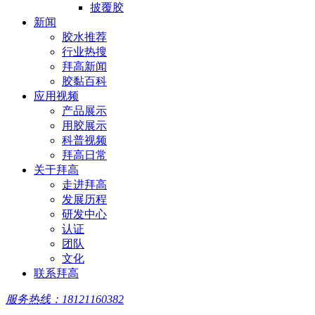
披覆胶
新闻
胶水推荐
行业热搜
拜高新闻
胶黏百科
应用视频
产品展示
用胶展示
科普视频
拜高日常
关于拜高
走进拜高
发展历程
研发中心
认证
团队
文化
联系拜高
服务热线：18121160382