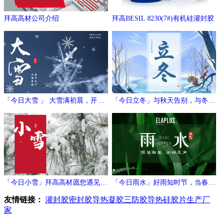
拜高高材公司介绍
拜高BESIL 8230(7#)有机硅灌封胶
「今日大雪 」 大雪满初晨，开门
「今日立冬」与秋天告别，与冬日
万象新
相拥
「今日小雪」拜高高材愿您遇见冬
「今日雨水」好雨知时节，当春乃
日的温暖与期待！
发生
友情链接：
灌封胶
密封胶
导热凝胶
三防胶
导热硅胶片生产厂
家