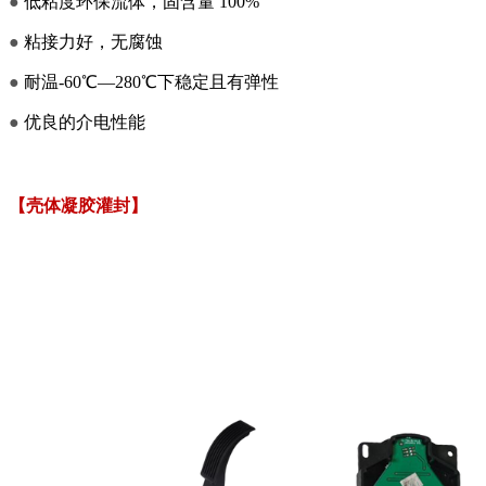
●
低粘度环保流体，固含量 100%
●
粘接力好，无腐蚀
●
耐温-60℃—280℃下稳定且有弹性
●
优良的介电性能
【
壳体凝胶灌封】