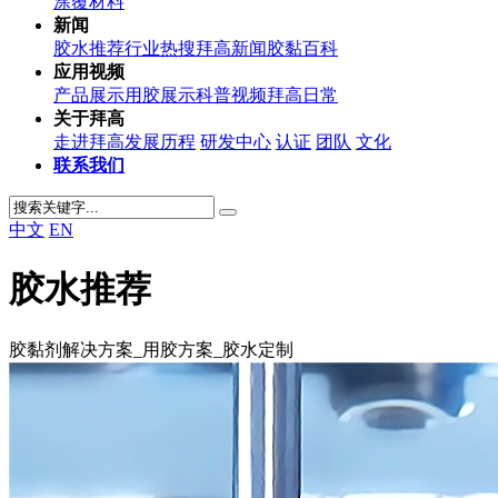
涂覆材料
新闻
胶水推荐
行业热搜
拜高新闻
胶黏百科
应用视频
产品展示
用胶展示
科普视频
拜高日常
关于拜高
走进拜高
发展历程
研发中心
认证
团队
文化
联系我们
中文
EN
胶水推荐
胶黏剂解决方案_用胶方案_胶水定制