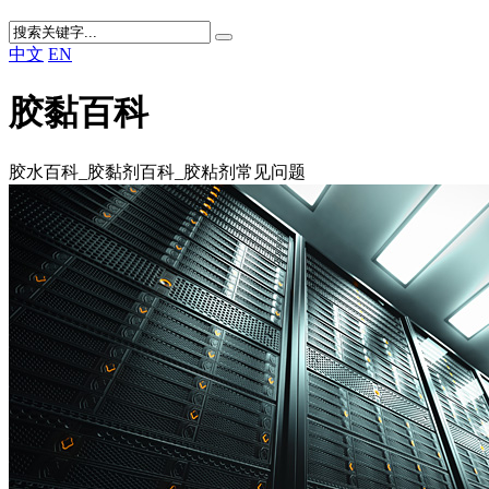
中文
EN
胶黏百科
胶水百科_胶黏剂百科_胶粘剂常见问题