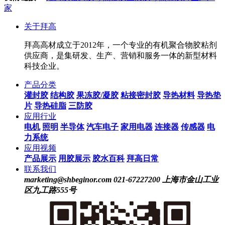
家
关于拜高
拜高高材成立于2012年，一个专业的有机聚合物胶粘剂
供应商，是集研发、生产、营销和服务一体的新型材料
科技企业。
产品分类
灌封胶
结构胶
果冻胶/凝胶
粘接密封胶
导热材料
导热垫
片
导热硅脂
三防胶
应用行业
电机
照明
半导体
汽车电子
家用电器
连接器
传感器
电
力系统
应用视频
产品展示
用胶展示
胶水百科
拜高日常
联系我们
marketing@shbeginor.com
021-67227200
上海市金山工业
区九工路555号