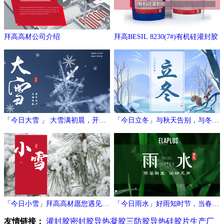
拜高高材公司介绍
拜高BESIL 8230(7#)有机硅灌封胶
「今日大雪 」 大雪满初晨，开门
「今日立冬」与秋天告别，与冬日
万象新
相拥
「今日小雪」拜高高材愿您遇见冬
「今日雨水」好雨知时节，当春乃
日的温暖与期待！
发生
友情链接：
灌封胶
密封胶
导热凝胶
三防胶
导热硅胶片生产厂