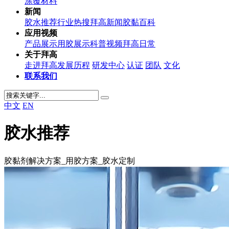
涂覆材料
新闻
胶水推荐
行业热搜
拜高新闻
胶黏百科
应用视频
产品展示
用胶展示
科普视频
拜高日常
关于拜高
走进拜高
发展历程
研发中心
认证
团队
文化
联系我们
中文
EN
胶水推荐
胶黏剂解决方案_用胶方案_胶水定制