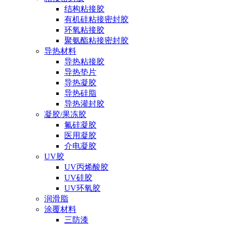
结构粘接胶
有机硅粘接密封胶
环氧粘接胶
聚氨酯粘接密封胶
导热材料
导热粘接胶
导热垫片
导热凝胶
导热硅脂
导热灌封胶
凝胶/果冻胶
氟硅凝胶
医用凝胶
介电凝胶
UV胶
UV丙烯酸胶
UV硅胶
UV环氧胶
润滑脂
涂覆材料
三防漆