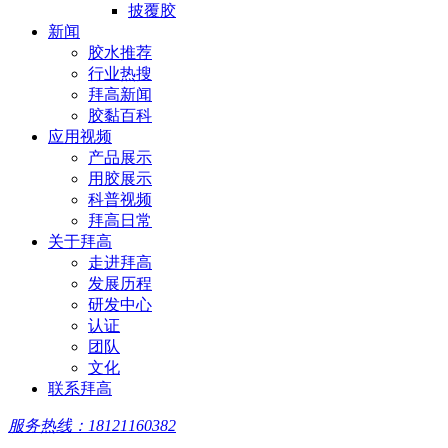
披覆胶
新闻
胶水推荐
行业热搜
拜高新闻
胶黏百科
应用视频
产品展示
用胶展示
科普视频
拜高日常
关于拜高
走进拜高
发展历程
研发中心
认证
团队
文化
联系拜高
服务热线：18121160382