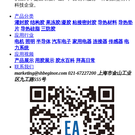
科技企业。
产品分类
灌封胶
结构胶
果冻胶/凝胶
粘接密封胶
导热材料
导热垫
片
导热硅脂
三防胶
应用行业
电机
照明
半导体
汽车电子
家用电器
连接器
传感器
电
力系统
应用视频
产品展示
用胶展示
胶水百科
拜高日常
联系我们
marketing@shbeginor.com
021-67227200
上海市金山工业
区九工路555号