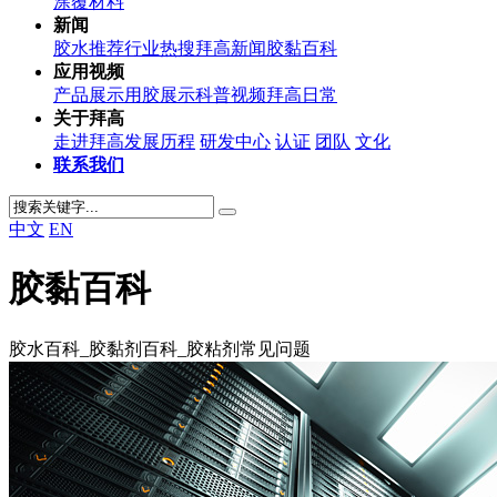
涂覆材料
新闻
胶水推荐
行业热搜
拜高新闻
胶黏百科
应用视频
产品展示
用胶展示
科普视频
拜高日常
关于拜高
走进拜高
发展历程
研发中心
认证
团队
文化
联系我们
中文
EN
胶黏百科
胶水百科_胶黏剂百科_胶粘剂常见问题