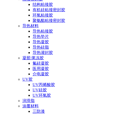
结构粘接胶
有机硅粘接密封胶
环氧粘接胶
聚氨酯粘接密封胶
导热材料
导热粘接胶
导热垫片
导热凝胶
导热硅脂
导热灌封胶
凝胶/果冻胶
氟硅凝胶
医用凝胶
介电凝胶
UV胶
UV丙烯酸胶
UV硅胶
UV环氧胶
润滑脂
涂覆材料
三防漆