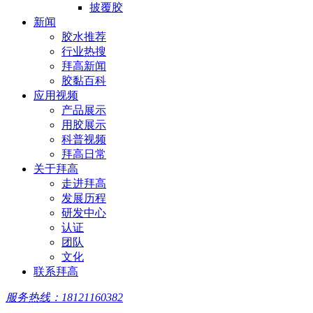
披覆胶
新闻
胶水推荐
行业热搜
拜高新闻
胶黏百科
应用视频
产品展示
用胶展示
科普视频
拜高日常
关于拜高
走进拜高
发展历程
研发中心
认证
团队
文化
联系拜高
服务热线：18121160382