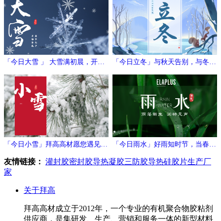
「今日大雪 」 大雪满初晨，开门
「今日立冬」与秋天告别，与冬日
万象新
相拥
「今日小雪」拜高高材愿您遇见冬
「今日雨水」好雨知时节，当春乃
日的温暖与期待！
发生
友情链接：
灌封胶
密封胶
导热凝胶
三防胶
导热硅胶片生产厂
家
关于拜高
拜高高材成立于2012年，一个专业的有机聚合物胶粘剂
供应商，是集研发、生产、营销和服务一体的新型材料