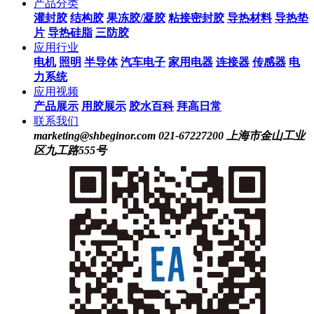
产品分类
灌封胶
结构胶
果冻胶/凝胶
粘接密封胶
导热材料
导热垫
片
导热硅脂
三防胶
应用行业
电机
照明
半导体
汽车电子
家用电器
连接器
传感器
电
力系统
应用视频
产品展示
用胶展示
胶水百科
拜高日常
联系我们
marketing@shbeginor.com
021-67227200
上海市金山工业
区九工路555号