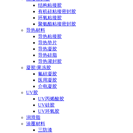
结构粘接胶
有机硅粘接密封胶
环氧粘接胶
聚氨酯粘接密封胶
导热材料
导热粘接胶
导热垫片
导热凝胶
导热硅脂
导热灌封胶
凝胶/果冻胶
氟硅凝胶
医用凝胶
介电凝胶
UV胶
UV丙烯酸胶
UV硅胶
UV环氧胶
润滑脂
涂覆材料
三防漆