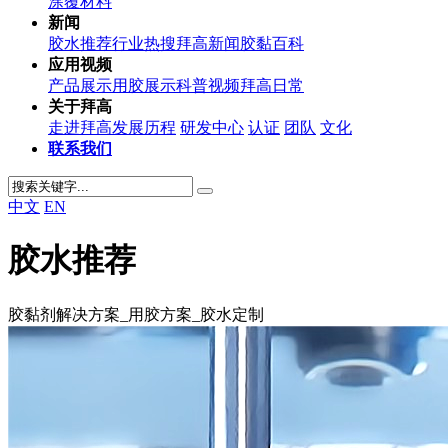
涂覆材料
新闻
胶水推荐
行业热搜
拜高新闻
胶黏百科
应用视频
产品展示
用胶展示
科普视频
拜高日常
关于拜高
走进拜高
发展历程
研发中心
认证
团队
文化
联系我们
中文
EN
胶水推荐
胶黏剂解决方案_用胶方案_胶水定制