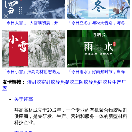
「今日大雪 」 大雪满初晨，开门
「今日立冬」与秋天告别，与冬日
万象新
相拥
「今日小雪」拜高高材愿您遇见冬
「今日雨水」好雨知时节，当春乃
日的温暖与期待！
发生
友情链接：
灌封胶
密封胶
导热凝胶
三防胶
导热硅胶片生产厂
家
关于拜高
拜高高材成立于2012年，一个专业的有机聚合物胶粘剂
供应商，是集研发、生产、营销和服务一体的新型材料
科技企业。