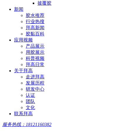
披覆胶
新闻
胶水推荐
行业热搜
拜高新闻
胶黏百科
应用视频
产品展示
用胶展示
科普视频
拜高日常
关于拜高
走进拜高
发展历程
研发中心
认证
团队
文化
联系拜高
服务热线：18121160382