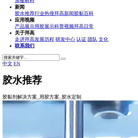
涂覆材料
新闻
胶水推荐
行业热搜
拜高新闻
胶黏百科
应用视频
产品展示
用胶展示
科普视频
拜高日常
关于拜高
走进拜高
发展历程
研发中心
认证
团队
文化
联系我们
中文
EN
胶水推荐
胶黏剂解决方案_用胶方案_胶水定制