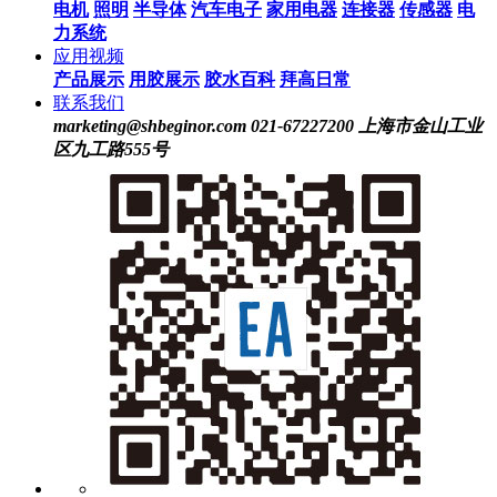
电机
照明
半导体
汽车电子
家用电器
连接器
传感器
电
力系统
应用视频
产品展示
用胶展示
胶水百科
拜高日常
联系我们
marketing@shbeginor.com
021-67227200
上海市金山工业
区九工路555号