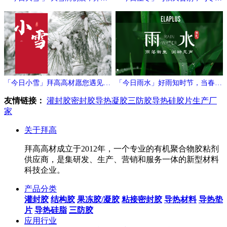
万象新
相拥
「今日小雪」拜高高材愿您遇见冬
「今日雨水」好雨知时节，当春乃
日的温暖与期待！
发生
友情链接：
灌封胶
密封胶
导热凝胶
三防胶
导热硅胶片生产厂
家
关于拜高
拜高高材成立于2012年，一个专业的有机聚合物胶粘剂
供应商，是集研发、生产、营销和服务一体的新型材料
科技企业。
产品分类
灌封胶
结构胶
果冻胶/凝胶
粘接密封胶
导热材料
导热垫
片
导热硅脂
三防胶
应用行业