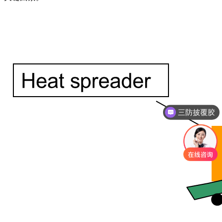
三防披覆胶
灌封胶应用