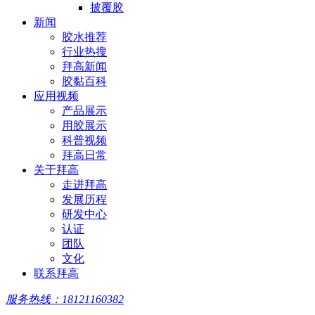
披覆胶
新闻
胶水推荐
行业热搜
拜高新闻
胶黏百科
应用视频
产品展示
用胶展示
科普视频
拜高日常
关于拜高
走进拜高
发展历程
研发中心
认证
团队
文化
联系拜高
服务热线：18121160382