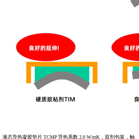
液态导热凝胶垫片 TCMP 导热系数 2.0 W/mK，双剂包装，触