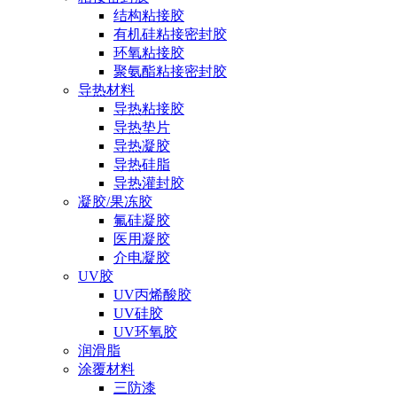
结构粘接胶
有机硅粘接密封胶
环氧粘接胶
聚氨酯粘接密封胶
导热材料
导热粘接胶
导热垫片
导热凝胶
导热硅脂
导热灌封胶
凝胶/果冻胶
氟硅凝胶
医用凝胶
介电凝胶
UV胶
UV丙烯酸胶
UV硅胶
UV环氧胶
润滑脂
涂覆材料
三防漆