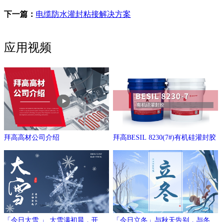
下一篇：
电缆防水灌封粘接解决方案
应用视频
拜高高材公司介绍
拜高BESIL 8230(7#)有机硅灌封胶
「今日大雪 」 大雪满初晨，开门
「今日立冬」与秋天告别，与冬日