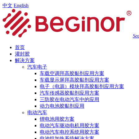
中文
English
Sea
首页
灌封胶
解决方案
汽车电子
车载空调拜高胶黏剂应用方案
车载显示屏拜高胶黏剂应用方案
电子（电源）模块拜高胶黏剂应用方案
汽车传感器胶黏剂应用方案
三防胶在电动汽车中的应用
动力电池胶黏剂应用
电动汽车
锂电池用胶方案
电动汽车驱动电机用胶方案
电动汽车电控系统用胶方案
电池组加热系统解决方案