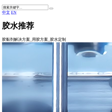
中文
EN
胶水推荐
胶黏剂解决方案_用胶方案_胶水定制