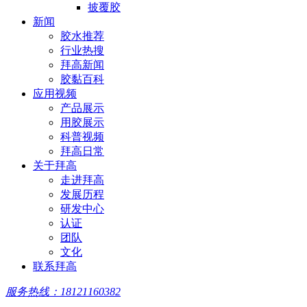
披覆胶
新闻
胶水推荐
行业热搜
拜高新闻
胶黏百科
应用视频
产品展示
用胶展示
科普视频
拜高日常
关于拜高
走进拜高
发展历程
研发中心
认证
团队
文化
联系拜高
服务热线：18121160382