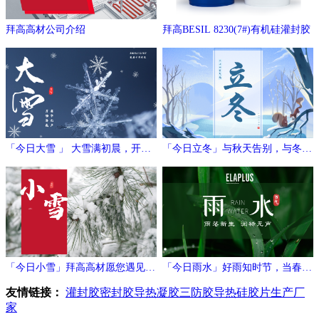
拜高高材公司介绍
拜高BESIL 8230(7#)有机硅灌封胶
「今日大雪 」 大雪满初晨，开门
「今日立冬」与秋天告别，与冬日
万象新
相拥
「今日小雪」拜高高材愿您遇见冬
「今日雨水」好雨知时节，当春乃
日的温暖与期待！
发生
友情链接：
灌封胶
密封胶
导热凝胶
三防胶
导热硅胶片生产厂
家