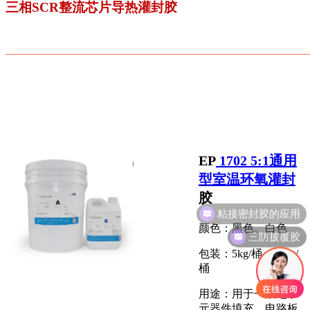
三相SCR整流芯片导热灌封胶
EP
1702 5:1通用
型室温
环氧灌封
胶
颜色：黑色、白色
三防披覆胶
包装：5kg/桶、25kg/
桶
用途：用于一般电子
元器件填充、电路板