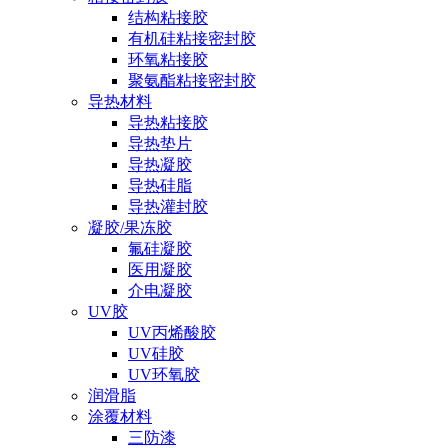
结构粘接胶
有机硅粘接密封胶
环氧粘接胶
聚氨酯粘接密封胶
导热材料
导热粘接胶
导热垫片
导热凝胶
导热硅脂
导热灌封胶
凝胶/果冻胶
氟硅凝胶
医用凝胶
介电凝胶
UV胶
UV丙烯酸胶
UV硅胶
UV环氧胶
润滑脂
涂覆材料
三防漆