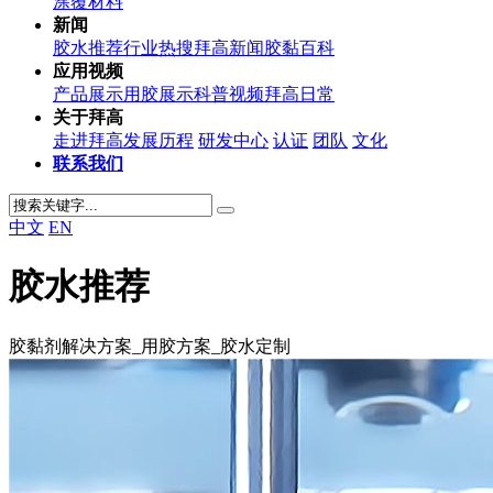
涂覆材料
新闻
胶水推荐
行业热搜
拜高新闻
胶黏百科
应用视频
产品展示
用胶展示
科普视频
拜高日常
关于拜高
走进拜高
发展历程
研发中心
认证
团队
文化
联系我们
中文
EN
胶水推荐
胶黏剂解决方案_用胶方案_胶水定制