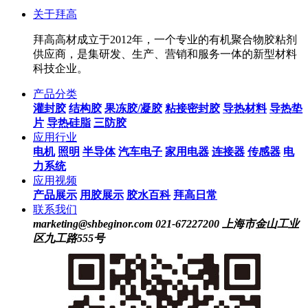
关于拜高
拜高高材成立于2012年，一个专业的有机聚合物胶粘剂
供应商，是集研发、生产、营销和服务一体的新型材料
科技企业。
产品分类
灌封胶
结构胶
果冻胶/凝胶
粘接密封胶
导热材料
导热垫
片
导热硅脂
三防胶
应用行业
电机
照明
半导体
汽车电子
家用电器
连接器
传感器
电
力系统
应用视频
产品展示
用胶展示
胶水百科
拜高日常
联系我们
marketing@shbeginor.com
021-67227200
上海市金山工业
区九工路555号