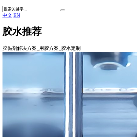
中文
EN
胶水推荐
胶黏剂解决方案_用胶方案_胶水定制