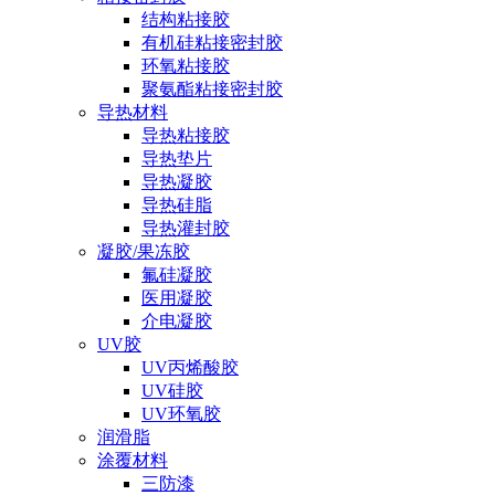
结构粘接胶
有机硅粘接密封胶
环氧粘接胶
聚氨酯粘接密封胶
导热材料
导热粘接胶
导热垫片
导热凝胶
导热硅脂
导热灌封胶
凝胶/果冻胶
氟硅凝胶
医用凝胶
介电凝胶
UV胶
UV丙烯酸胶
UV硅胶
UV环氧胶
润滑脂
涂覆材料
三防漆