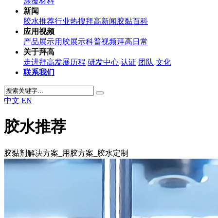
涂覆材料
新闻
胶水推荐
行业热搜
拜高新闻
胶黏百科
应用视频
产品展示
用胶展示
科普视频
拜高日常
关于拜高
走进拜高
发展历程
研发中心
认证
团队
文化
联系我们
中文
EN
胶水推荐
胶黏剂解决方案_用胶方案_胶水定制