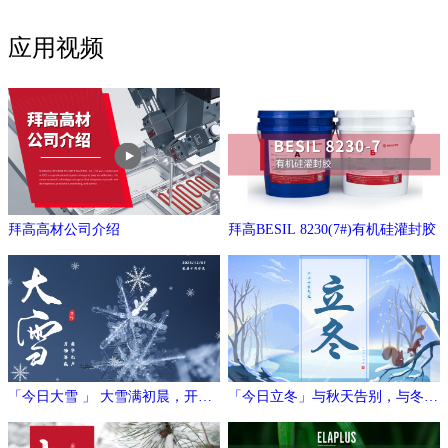
应用视频
拜高高材公司介绍
拜高BESIL 8230(7#)有机硅灌封胶
「今日大雪 」 大雪满初晨，开门
「今日立冬」与秋天告别，与冬日
万象新
相拥