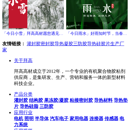
「今日小雪」拜高高材愿您遇见冬
「今日雨水」好雨知时节，当春乃
日的温暖与期待！
发生
友情链接：
灌封胶
密封胶
导热凝胶
三防胶
导热硅胶片生产厂
家
关于拜高
拜高高材成立于2012年，一个专业的有机聚合物胶粘剂
供应商，是集研发、生产、营销和服务一体的新型材料
科技企业。
产品分类
灌封胶
结构胶
果冻胶/凝胶
粘接密封胶
导热材料
导热垫
片
导热硅脂
三防胶
应用行业
电机
照明
半导体
汽车电子
家用电器
连接器
传感器
电
力系统