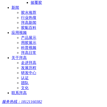
披覆胶
新闻
胶水推荐
行业热搜
拜高新闻
胶黏百科
应用视频
产品展示
用胶展示
科普视频
拜高日常
关于拜高
走进拜高
发展历程
研发中心
认证
团队
文化
联系拜高
服务热线：18121160382