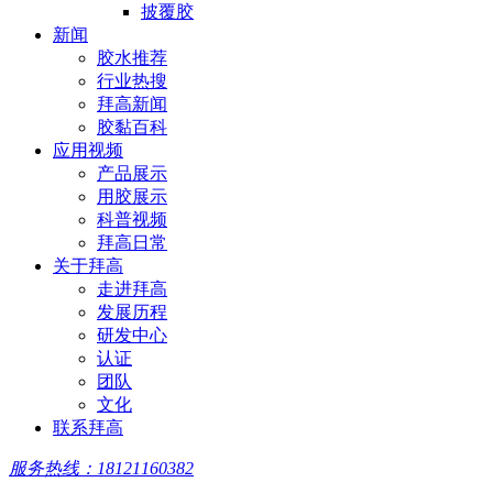
披覆胶
新闻
胶水推荐
行业热搜
拜高新闻
胶黏百科
应用视频
产品展示
用胶展示
科普视频
拜高日常
关于拜高
走进拜高
发展历程
研发中心
认证
团队
文化
联系拜高
服务热线：18121160382