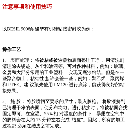
注意事项和使用技巧
以
BESIL 9006耐酸型有机硅粘接密封胶
为例：
操作工艺
1、 表面处理： 将被粘或被涂覆物表面整理干净， 用清洗剂
清理除去锈迹、灰尘和油污等。可对多种材料，例如：玻璃、
金属和大部分常用的工业塑料， 实现无底涂粘结。但是在一
些聚合物上，粘结性也 许会差一些，例如：聚乙烯，聚丙烯
和 PTFE。建 议预先使用 PM120 进行底涂，能获得良好的粘
接效果。
2、 施 胶
：
将胶嘴切至要求的尺寸，装入胶枪。 将胶液挤到
已清理干净的表面，使分布均匀。进行粘接时，将被粘面合拢
固定即可。在室温、55％相 对湿度的条件下，暴露在空气中
的胶料会在大约 15 分钟左右完成“结皮”。因此，所有的加工
过程都 必须在结皮之前完成。