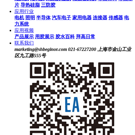
片
导热硅脂
三防胶
应用行业
电机
照明
半导体
汽车电子
家用电器
连接器
传感器
电
力系统
应用视频
产品展示
用胶展示
胶水百科
拜高日常
联系我们
marketing@shbeginor.com
021-67227200
上海市金山工业
区九工路555号