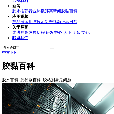
涂覆材料
新闻
胶水推荐
行业热搜
拜高新闻
胶黏百科
应用视频
产品展示
用胶展示
科普视频
拜高日常
关于拜高
走进拜高
发展历程
研发中心
认证
团队
文化
联系我们
中文
EN
胶黏百科
胶水百科_胶黏剂百科_胶粘剂常见问题