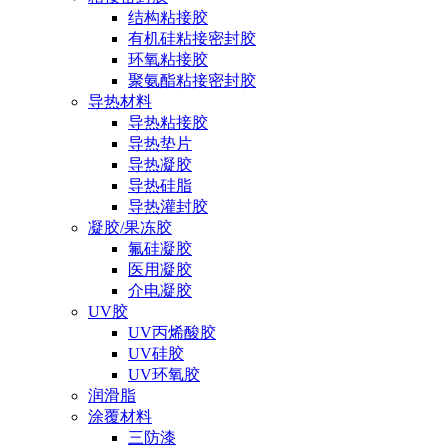
结构粘接胶
有机硅粘接密封胶
环氧粘接胶
聚氨酯粘接密封胶
导热材料
导热粘接胶
导热垫片
导热凝胶
导热硅脂
导热灌封胶
凝胶/果冻胶
氟硅凝胶
医用凝胶
介电凝胶
UV胶
UV丙烯酸胶
UV硅胶
UV环氧胶
润滑脂
涂覆材料
三防漆