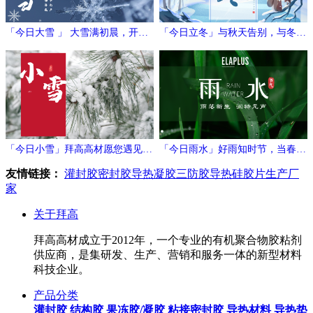
「今日大雪 」 大雪满初晨，开门
「今日立冬」与秋天告别，与冬日
万象新
相拥
「今日小雪」拜高高材愿您遇见冬
「今日雨水」好雨知时节，当春乃
日的温暖与期待！
发生
友情链接：
灌封胶
密封胶
导热凝胶
三防胶
导热硅胶片生产厂
家
关于拜高
拜高高材成立于2012年，一个专业的有机聚合物胶粘剂
供应商，是集研发、生产、营销和服务一体的新型材料
科技企业。
产品分类
灌封胶
结构胶
果冻胶/凝胶
粘接密封胶
导热材料
导热垫