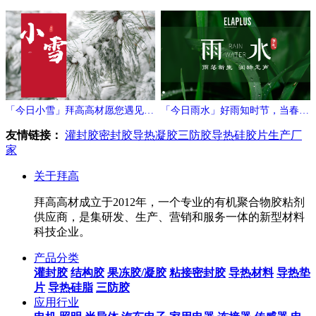
万象新
相拥
「今日小雪」拜高高材愿您遇见冬
「今日雨水」好雨知时节，当春乃
日的温暖与期待！
发生
友情链接：
灌封胶
密封胶
导热凝胶
三防胶
导热硅胶片生产厂
家
关于拜高
拜高高材成立于2012年，一个专业的有机聚合物胶粘剂
供应商，是集研发、生产、营销和服务一体的新型材料
科技企业。
产品分类
灌封胶
结构胶
果冻胶/凝胶
粘接密封胶
导热材料
导热垫
片
导热硅脂
三防胶
应用行业