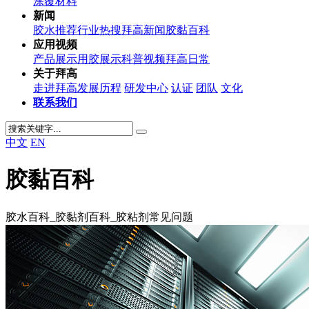
涂覆材料
新闻
胶水推荐
行业热搜
拜高新闻
胶黏百科
应用视频
产品展示
用胶展示
科普视频
拜高日常
关于拜高
走进拜高
发展历程
研发中心
认证
团队
文化
联系我们
中文
EN
胶黏百科
胶水百科_胶黏剂百科_胶粘剂常见问题