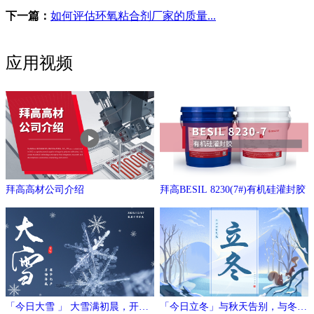
下一篇：
如何评估环氧粘合剂厂家的质量...
应用视频
拜高高材公司介绍
拜高BESIL 8230(7#)有机硅灌封胶
「今日大雪 」 大雪满初晨，开门
「今日立冬」与秋天告别，与冬日