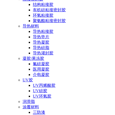
结构粘接胶
有机硅粘接密封胶
环氧粘接胶
聚氨酯粘接密封胶
导热材料
导热粘接胶
导热垫片
导热凝胶
导热硅脂
导热灌封胶
凝胶/果冻胶
氟硅凝胶
医用凝胶
介电凝胶
UV胶
UV丙烯酸胶
UV硅胶
UV环氧胶
润滑脂
涂覆材料
三防漆