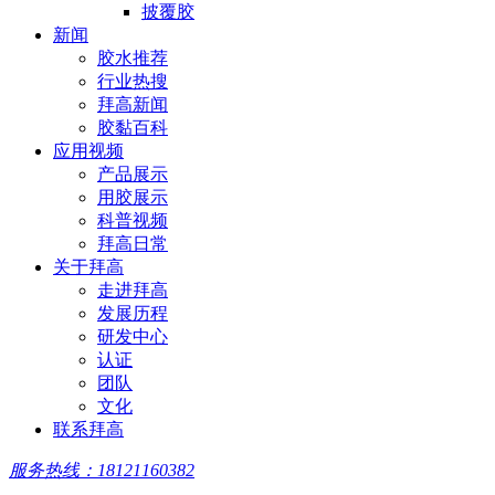
披覆胶
新闻
胶水推荐
行业热搜
拜高新闻
胶黏百科
应用视频
产品展示
用胶展示
科普视频
拜高日常
关于拜高
走进拜高
发展历程
研发中心
认证
团队
文化
联系拜高
服务热线：18121160382