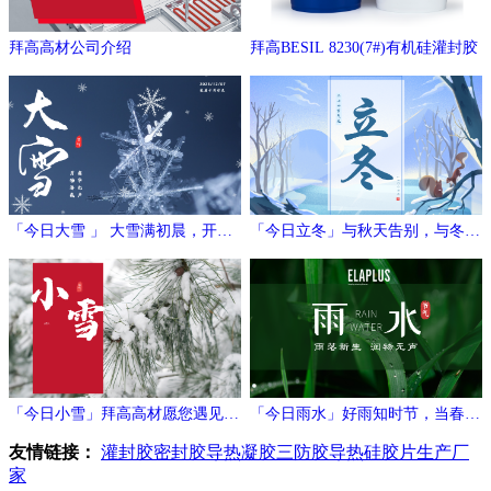
拜高高材公司介绍
拜高BESIL 8230(7#)有机硅灌封胶
「今日大雪 」 大雪满初晨，开门
「今日立冬」与秋天告别，与冬日
万象新
相拥
「今日小雪」拜高高材愿您遇见冬
「今日雨水」好雨知时节，当春乃
日的温暖与期待！
发生
友情链接：
灌封胶
密封胶
导热凝胶
三防胶
导热硅胶片生产厂
家