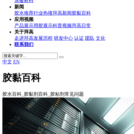
涂覆材料
新闻
胶水推荐
行业热搜
拜高新闻
胶黏百科
应用视频
产品展示
用胶展示
科普视频
拜高日常
关于拜高
走进拜高
发展历程
研发中心
认证
团队
文化
联系我们
中文
EN
胶黏百科
胶水百科_胶黏剂百科_胶粘剂常见问题