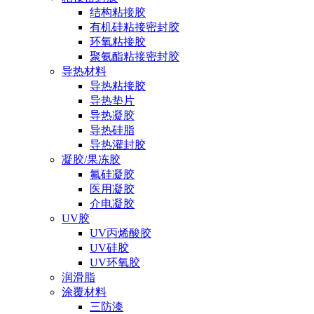
结构粘接胶
有机硅粘接密封胶
环氧粘接胶
聚氨酯粘接密封胶
导热材料
导热粘接胶
导热垫片
导热凝胶
导热硅脂
导热灌封胶
凝胶/果冻胶
氟硅凝胶
医用凝胶
介电凝胶
UV胶
UV丙烯酸胶
UV硅胶
UV环氧胶
润滑脂
涂覆材料
三防漆