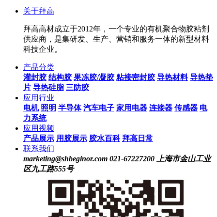
关于拜高
拜高高材成立于2012年，一个专业的有机聚合物胶粘剂
供应商，是集研发、生产、营销和服务一体的新型材料
科技企业。
产品分类
灌封胶
结构胶
果冻胶/凝胶
粘接密封胶
导热材料
导热垫
片
导热硅脂
三防胶
应用行业
电机
照明
半导体
汽车电子
家用电器
连接器
传感器
电
力系统
应用视频
产品展示
用胶展示
胶水百科
拜高日常
联系我们
marketing@shbeginor.com
021-67227200
上海市金山工业
区九工路555号