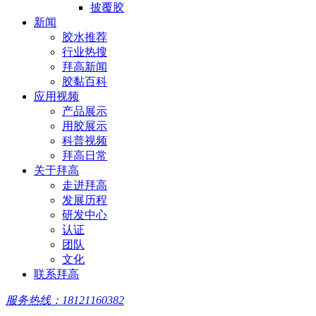
披覆胶
新闻
胶水推荐
行业热搜
拜高新闻
胶黏百科
应用视频
产品展示
用胶展示
科普视频
拜高日常
关于拜高
走进拜高
发展历程
研发中心
认证
团队
文化
联系拜高
服务热线：18121160382